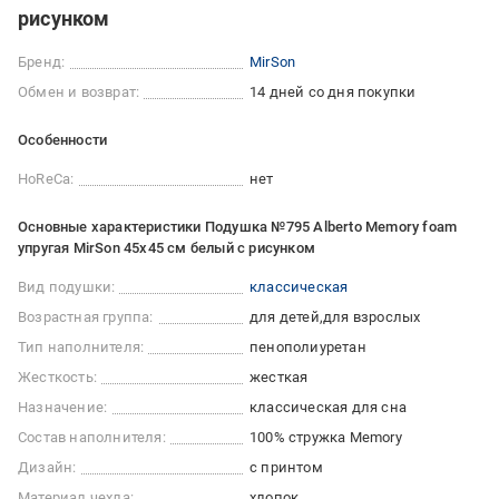
рисунком
Бренд:
MirSon
Обмен и возврат:
14 дней со дня покупки
Особенности
HoReCa:
нет
Основные характеристики Подушка №795 Alberto Memory foam
упругая MirSon 45x45 см белый с рисунком
Вид подушки:
классическая
Возрастная группа:
для детей
для взрослых
Тип наполнителя:
пенополиуретан
Жесткость:
жесткая
Назначение:
классическая для сна
Состав наполнителя:
100% стружка Memory
Дизайн:
с принтом
Материал чехла:
хлопок