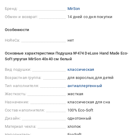
Бренд:
MirSon
Обмен и возврат:
14 дней со дня покупки
Особенности
HoReCa:
нет
Основные характеристики Подушка №474 DeLuxe Hand Made Eco-
Soft упругая MirSon 40x40 см белый
Вид подушки:
классическая
Возрастная группа:
для взрослых
для детей
Тип наполнителя:
антиаллергенный
Жесткость:
жесткая
Назначение:
классическая для сна
Состав наполнителя:
100% Eco-Soft
Дизайн:
однотонный
Материал чехла:
хлопок
Наполнитель:
EcoSoft