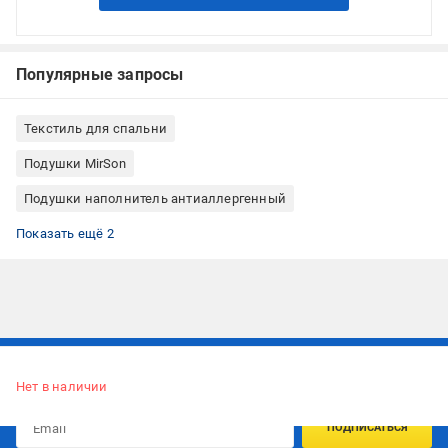
Популярные запросы
Текстиль для спальни
Подушки MirSon
Подушки наполнитель антиаллергенный
Классическая подушка
Подушки квадратные
Показать ещё 2
Подписывайтесь, чтобы узнавать первым об акцияx и
предложениях:
Нет в наличии
ПОДПИСАТЬСЯ