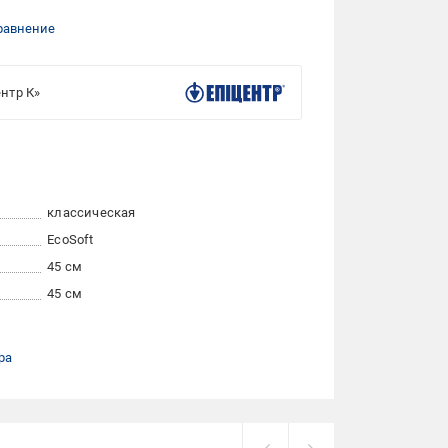
равнение
нтр К»
классическая
EcoSoft
45 см
45 см
ра