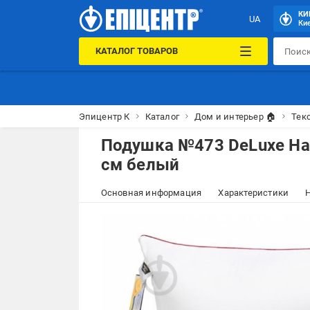
КИ
UA
Кие
КАТАЛОГ ТОВАРОВ
Эпицентр К
Каталог
Дом и интерьер 🏠
Тек
Подушка №473 DeLuxe Han
см белый
Основная информация
Характеристики
Н