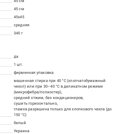
45 см
45 см
45x45
средняя
340 г
да
1 шт.
фирменная упаковка
машинная стирка при 40 °С (хлопчатобумажный
чехол) или при 30–40 °С в деликатном режиме
(микрофибра/полиэстер)
средний отжим, без кондиционеров
сушить горизонтально
глажка разрешена только для хлопкового чехла (до
150 °С)
белый
Украина