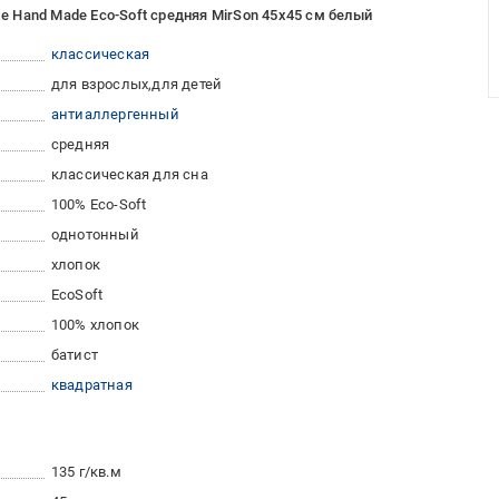
 Hand Made Eco-Soft средняя MirSon 45x45 см белый
классическая
для взрослых
для детей
антиаллергенный
средняя
классическая для сна
100% Eco-Soft
однотонный
хлопок
EcoSoft
100% хлопок
батист
квадратная
135 г/кв.м