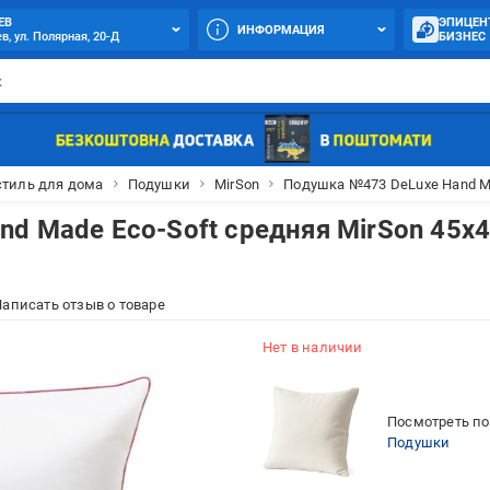
ЕВ
ЭПИЦЕН
ИНФОРМАЦИЯ
в, ул. Полярная, 20-Д
БИЗНЕС
стиль для дома
Подушки
MirSon
Подушка №473 DeLuxe Hand Ma
d Made Eco-Soft средняя MirSon 45x
аписать отзыв о товаре
Нет в наличии
Посмотреть по
Подушки