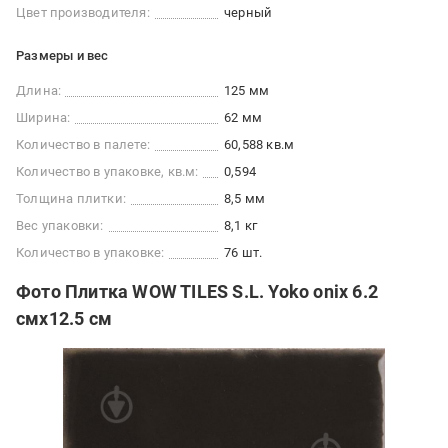
Цвет производителя:
черный
Размеры и вес
Длина:
125 мм
Ширина:
62 мм
Количество в палете:
60,588 кв.м
Количество в упаковке, кв.м:
0,594
Толщина плитки:
8,5 мм
Вес упаковки:
8,1 кг
Количество в упаковке:
76 шт.
Фото Плитка WOW TILES S.L. Yoko onix 6.2
смx12.5 см