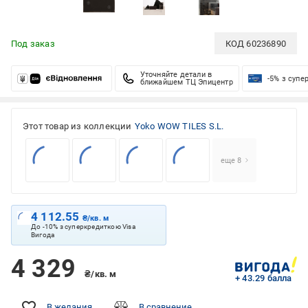
Под заказ
КОД
60236890
Уточняйте детали в
-5% з супе
ближайшем ТЦ Эпицентр
Этот товар из коллекции
Yoko WOW TILES S.L.
еще 8
4 112.55
₴/кв. м
До -10% з суперкредиткою Visa
Вигода
4 329
₴/кв. м
+ 43.29 балла
В желания
В сравнение