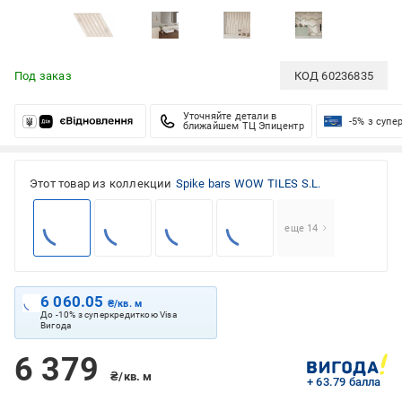
Под заказ
КОД
60236835
Уточняйте детали в
-5% з супе
ближайшем ТЦ Эпицентр
Этот товар из коллекции
Spike bars WOW TILES S.L.
еще 14
6 060.05
₴/кв. м
До -10% з суперкредиткою Visa
Вигода
6 379
₴/кв. м
+ 63.79 балла