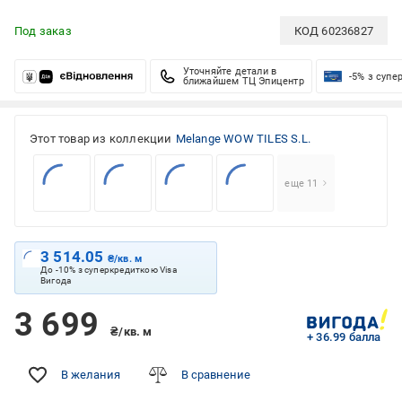
Под заказ
КОД
60236827
Уточняйте детали в
-5% з супе
ближайшем ТЦ Эпицентр
Этот товар из коллекции
Melange WOW TILES S.L.
еще 11
3 514.05
₴/кв. м
До -10% з суперкредиткою Visa
Вигода
3 699
₴/кв. м
+ 36.99 балла
В желания
В сравнение