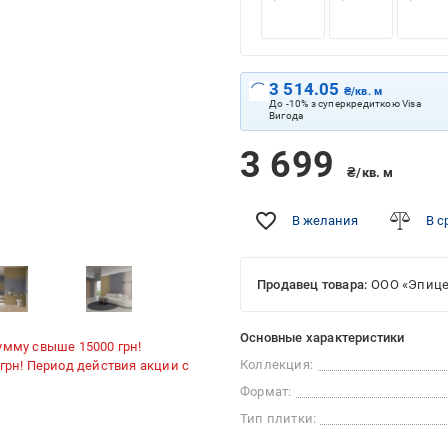
3 514.05
₴/кв. м
До -10% з суперкредиткою Visa
Вигода
3 699
₴/кв. м
В желания
В с
Продавец товара:
ООО «Эпице
Основные характеристики
умму свыше 15000 грн!
Коллекция:
 грн! Период действия акции с
Формат:
Тип плитки: