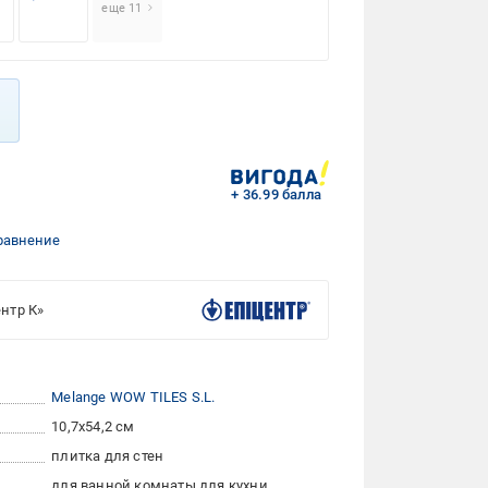
еще 11
+ 36.99 балла
равнение
нтр К»
Melange WOW TILES S.L.
10,7x54,2 см
плитка для стен
для ванной комнаты
для кухни