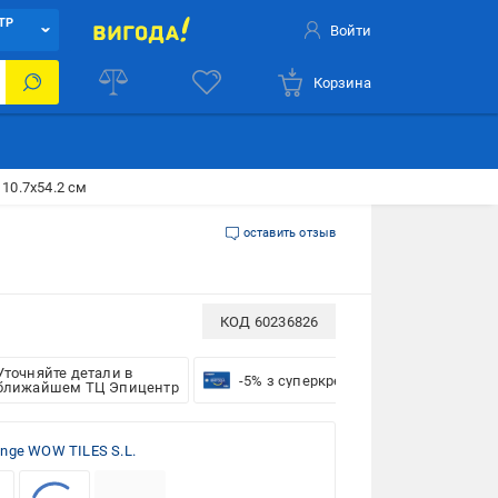
ТР
Войти
Корзина
 10.7x54.2 см
оставить отзыв
КОД
60236826
Уточняйте детали в
-5% з суперкредиткою VISA Вигода
ближайшем ТЦ Эпицентр
nge WOW TILES S.L.