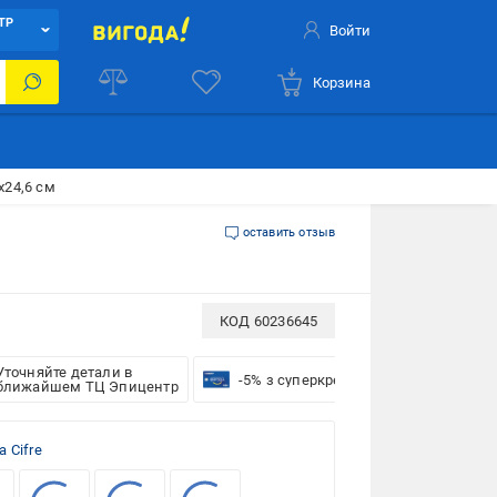
ТР
Войти
Корзина
6x24,6 см
оставить отзыв
КОД
60236645
Уточняйте детали в
-5% з суперкредиткою VISA Вигода
ближайшем ТЦ Эпицентр
a Cifre