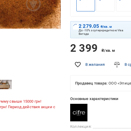
2 279.05
₴/кв. м
До -10% з суперкредиткою Visa
Вигода
2 399
₴/кв. м
В желания
В с
Продавец товара:
ООО «Эпице
Основные характеристики
умму свыше 15000 грн!
 грн! Период действия акции с
Коллекция: