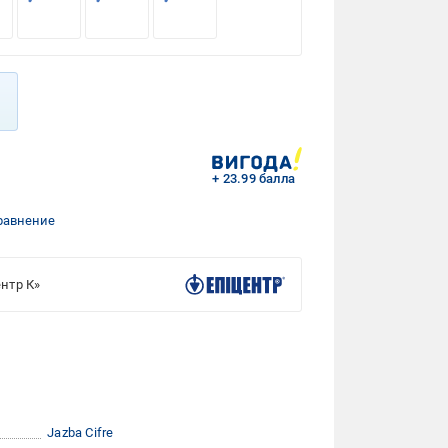
+ 23.99 балла
равнение
нтр К»
Jazba Cifre