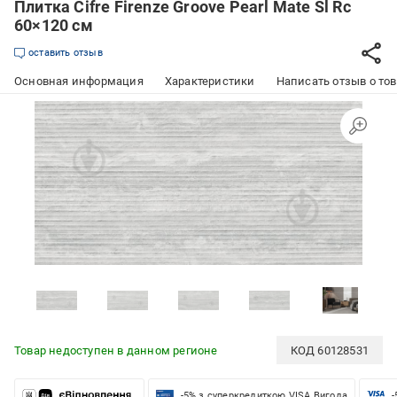
Плитка Cifre Firenze Groove Pearl Mate Sl Rc
60×120 см
оставить отзыв
Основная информация
Характеристики
Написать отзыв о то
Товар недоступен в данном регионе
КОД
60128531
-5% з суперкредиткою VISA Вигода
-