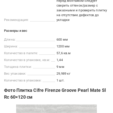
перед монтажом следует
сверить оттенок/размер с
заказными и проверить плитку
на отсутствие дефектов до
Рекомендация:
укладки
Размеры и вес
Длина:
600 мм
Ширина:
1200 мм
Количество в палете:
57,6 кв.м
Количество в упаковке, кв.м:
1,44
Толщина плитки:
9 мм
Вес упаковки:
29,989 кг
Количество в упаковке:
1 шт.
Фото Плитка Cifre Firenze Groove Pearl Mate Sl
Rc 60×120 см