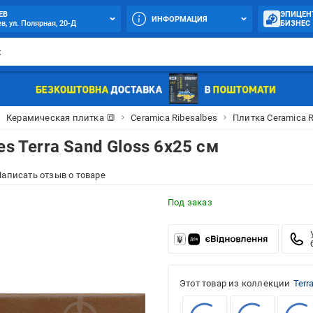
ЕВ
ЭПИЦЕН
ИНФОРМАЦИЯ
в, ул. Полярная, 20-Д
БИЗНЕС
Керамическая плитка 🔳
Ceramica Ribesalbes
Плитка Ceramica R
s Terra Sand Gloss 6х25 см
аписать отзыв о товаре
Под заказ
Этот товар из коллекции
Terr