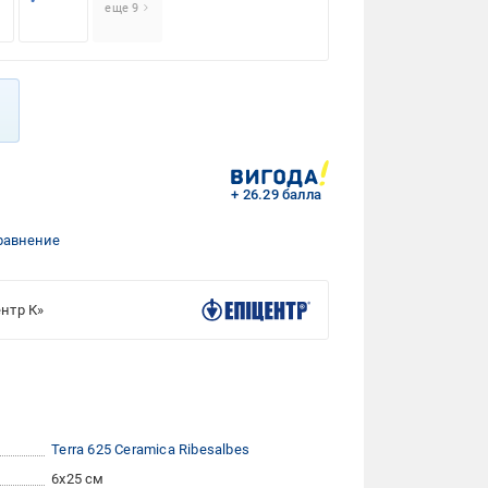
еще 9
+ 26.29 балла
равнение
нтр К»
Terra 625 Ceramica Ribesalbes
6x25 см