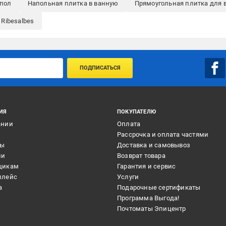
 пол
Напольная плитка в ванную
Прямоугольная плитка для 
Ribesalbes
ПОДПИСАТЬСЯ
ИЯ
ПОКУПАТЕЛЮ
ании
Оплата
и
Рассрочка и оплата частями
ты
Доставка и самовывоз
ии
Возврат товара
щикам
Гарантия и сервис
плейс
Услуги
а
Подарочные сертификаты
Программа Выгода!
Почтоматы Эпицентр