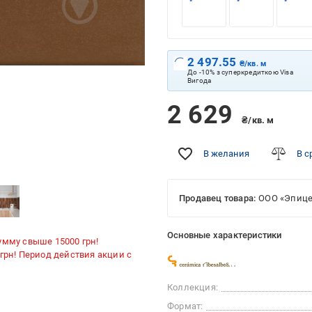
2 497.55
₴/кв. м
До -10% з суперкредиткою Visa
Вигода
2 629
₴/кв. м
В желания
В с
Продавец товара:
ООО «Эпице
Основные характеристики
умму свыше 15000 грн!
 грн! Период действия акции с
Коллекция:
Формат: