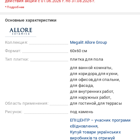
действия акции с 01.06.2026 г. по 31.08.2026 г.
*
Подробнее
Основные характеристики
Коллекция:
Megalit Allore Group
Формат:
60x60 см
Тип плитки:
плитка для пола
для ванной комнаты
для коридора
для кухни
для офисов
для спальни
для фасада
для внутренних работ
для наружных работ
Область применения:
для гостиной
для террасы
Рисунок:
под камень
ЕПІЦЕНТР – учасник програми
єВідновлення
Купуй товари українських
виробників та отримуй