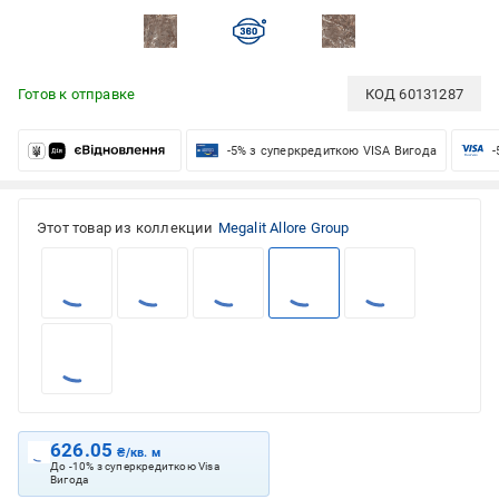
Готов к отправке
КОД
60131287
-5% з суперкредиткою VISA Вигода
-
Этот товар из коллекции
Megalit Allore Group
626.05
₴/кв. м
До -10% з суперкредиткою Visa
Вигода