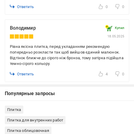
Ответить
0
0
Володимир
Купил
18.05.2025
Рівна якісна плитка, перед укладанням рекомендую
попередньо розкласти так щоб вийшов єдиний малюнок.
Відтінок ближче до сірого ніж бронза, тому затірка підійшла
темно-сірого кольору.
Ответить
4
0
Популярные запросы
Плитка
Плитка для внутренних работ
Плитка облицовочная