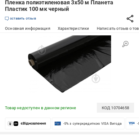
Пленка полиэтиленовая 3x50 м Планета
Пластик 100 мк черный
оставить отзыв
Основная информация
Характеристики
Написать отзыв о то
Товар недоступен в данном регионе
КОД
10704658
-5% з суперкредиткою VISA Вигода
-