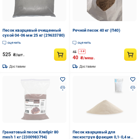
Песок кварцевый очищенный
Речной песок 40 кг (П40)
сухой 04-06 мм 25 кг (29633780)
оценить
оценить
45
-
5
₴
525
₴/шт.
40
₴/меш.
Доставим
Доставим
Гранатовый песок Клебріг 80
Песок кварцевый для
mesh 1 кг (2300983794)
пескоструя фракция 0,1-0,4 мм