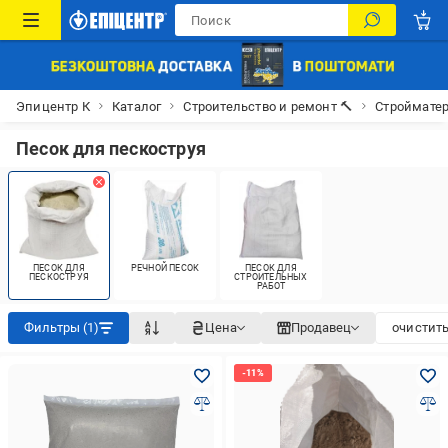
Эпицентр К
Каталог
Строительство и ремонт 🔨
Строймате
Песок для пескоструя
ПЕСОК ДЛЯ
РЕЧНОЙ ПЕСОК
ПЕСОК ДЛЯ
ПЕСКОСТРУЯ
СТРОИТЕЛЬНЫХ
РАБОТ
Фильтры (1)
Цена
Продавец
очистить