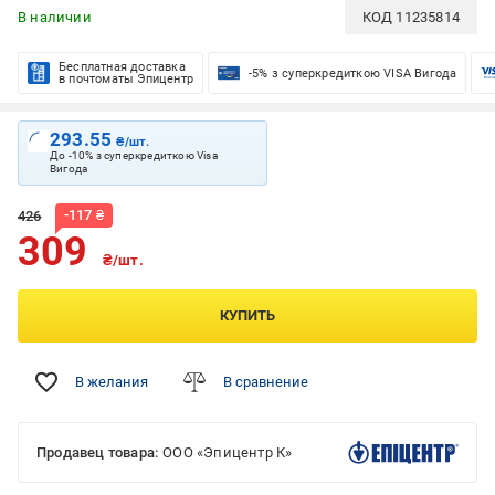
В наличии
КОД
11235814
Бесплатная доставка
-5% з суперкредиткою VISA Вигода
в почтоматы Эпицентр
293.55
₴/шт.
До -10% з суперкредиткою Visa
Вигода
-
117
₴
426
309
₴/шт.
КУПИТЬ
В желания
В сравнение
Продавец товара:
ООО «Эпицентр К»