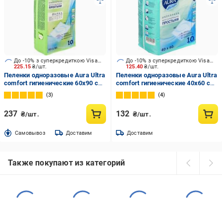
До -10% з суперкредиткою Visa Вигода
До -10% з суперкредиткою Visa Вигода
225.15
₴/шт.
125.40
₴/шт.
Пеленки одноразовые Aura Ultra
Пеленки одноразовые Aura Ultra
comfort гигиенические 60х90 см
comfort гигиенические 40х60 см
9349 CCL
9350 CCL
3
4
237
132
₴/шт.
₴/шт.
Cамовывоз
Доставим
Доставим
Также покупают из категорий