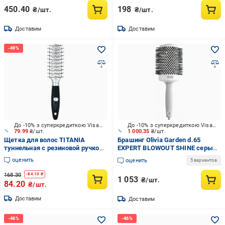
450.40
198
₴/шт.
₴/шт.
Доставим
Доставим
До -10% з суперкредиткою Visa Вигода
До -10% з суперкредиткою Visa Вигода
79.99
₴/шт.
1 000.35
₴/шт.
Щетка для волос TITANIA
Брашинг Olivia Garden d.65
туннельная с резиновой ручкой
EXPERT BLOWOUT SHINE серый
1764 серебристый
с белым
оценить
оценить
5 вариантов
168.30
-
84.10
₴
1 053
₴/шт.
84.20
₴/шт.
Доставим
Доставим