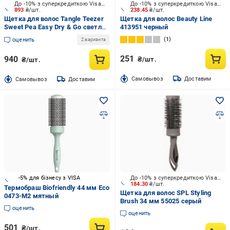
До -10% з суперкредиткою Visa Вигода
До -10% з суперкредиткою Visa Вигода
893
₴/шт.
238.45
₴/шт.
Щетка для волос Tangle Teezer
Щетка для волос Beauty Line
Sweet Pea Easy Dry & Go светло-
413951 черный
бирюзовый
1
оценить
2 варианта
251
940
₴/шт.
₴/шт.
Cамовывоз
Доставим
Cамовывоз
Доставим
-5% для бізнесу з VISA
До -10% з суперкредиткою Visa Вигода
184.30
₴/шт.
Термобраш Biofriendly 44 мм Eco
Щетка для волос SPL Styling
0473-M2 мятный
Brush 34 мм 55025 серый
оценить
оценить
501
₴/шт.