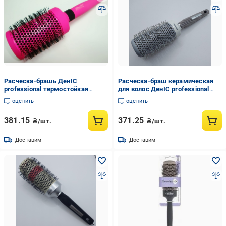
Расческа-брашь ДенІС
Расческа-браш керамическая
professional термостойкая
для волос ДенІС professional
керамика карбон 56 мм
CERAMIC+ION 52 мм
оценить
оценить
Розовый (1453069993)
(1453071249)
381.15
371.25
₴/шт.
₴/шт.
Доставим
Доставим