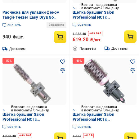
Бесплатная доставка
в почтоматы Эпицентр
Расческа для укладки феном
Щетка брашинг Salon
Tangle Teezer Easy Dry&Go
Professional NCI с
Черный (10967932)
керамическим покрытием и
оценить
оценить
3 варианта
ионизацией 20 мм Розовый
(2749806735)
1 238.40
-
619.20
₴
940
₴/шт.
619.20
₴/шт.
Привезём
Доставим
Доставим
Бесплатная доставка
Бесплатная доставка
в почтоматы Эпицентр
в почтоматы Эпицентр
Щетка брашинг Salon
Щетка брашинг Salon
Professional NCI с
Professional NCI с
керамическим покрытием и
керамическим покрытием и
оценить
оценить
ионизацией 20 мм Розовый
ионизацией 43 мм Розовый
(2749709893)
(2749838837)
1 238.40
1 357
-
619.20
₴
-
665
₴