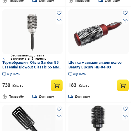
Привезём
Доставим
Привезём
Доставим
Бесплатная доставка
в почтоматы Эпицентр
Термобрашинг Olivia Garden 55
Щетка массажная для волос
Essential Blowout Classic 55 мм
Beauty Luxury HB-04-03
Silver
оценить
оценить
730
183
₴/шт.
₴/шт.
Привезём
Доставим
Доставим