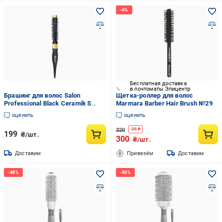
Бесплатная доставка
в почтоматы Эпицентр
Брашинг для волос Salon
Щетка-роллер для волос
Professional Black Ceramik S
Marmara Barber Hair Brush №29
керамический антистатический
оценить
оценить
Ø 20 (23939569)
320
-
20
₴
199
₴/шт.
300
₴/шт.
Доставим
Привезём
Доставим