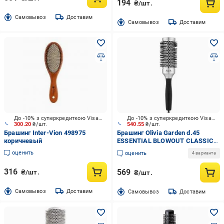
194
₴/шт.
Cамовывоз
Доставим
Cамовывоз
Доставим
До -10% з суперкредиткою Visa Вигода
До -10% з суперкредиткою Visa Вигода
300.20
₴/шт.
540.55
₴/шт.
Брашинг Inter-Vion 498975
Брашинг Olivia Garden d.45
коричневый
ESSENTIAL BLOWOUT CLASSIC
серебристый
оценить
оценить
4 варианта
316
569
₴/шт.
₴/шт.
Cамовывоз
Доставим
Cамовывоз
Доставим