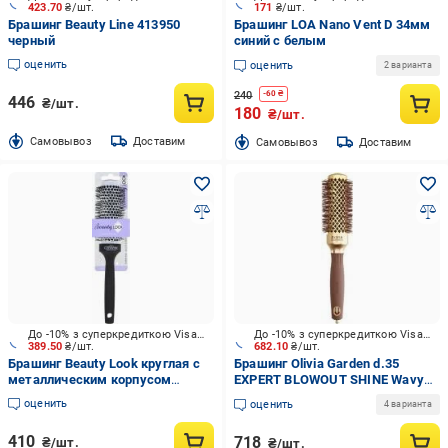
423.70
₴/шт.
171
₴/шт.
Брашинг Beauty Line 413950
Брашинг LOA Nano Vent D 34мм
черный
синий с белым
оценить
оценить
2 варианта
240
-
60
₴
446
₴/шт.
180
₴/шт.
Cамовывоз
Доставим
Cамовывоз
Доставим
До -10% з суперкредиткою Visa Вигода
До -10% з суперкредиткою Visa Вигода
389.50
₴/шт.
682.10
₴/шт.
Брашинг Beauty Look круглая с
Брашинг Olivia Garden d.35
металлическим корпусом
EXPERT BLOWOUT SHINE Wavy
400448 черный
золотистый с коричневым
оценить
оценить
4 варианта
410
718
₴/шт.
₴/шт.