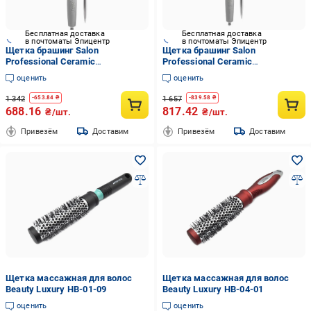
Бесплатная доставка
Бесплатная доставка
в почтоматы Эпицентр
в почтоматы Эпицентр
Щетка брашинг Salon
Щетка брашинг Salon
Professional Ceramic
Professional Ceramic
антистатическая термостойкая
антистатическая термостойкая
оценить
оценить
33 мм (2749872840)
43 мм (2749910006)
1 342
1 657
-
653.84
₴
-
839.58
₴
688.16
817.42
₴/шт.
₴/шт.
Привезём
Доставим
Привезём
Доставим
Щетка массажная для волос
Щетка массажная для волос
Beauty Luxury HB-01-09
Beauty Luxury HB-04-01
оценить
оценить