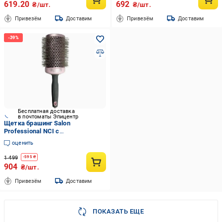
619.20
692
₴/шт.
₴/шт.
Привезём
Доставим
Привезём
Доставим
Бесплатная доставка
в почтоматы Эпицентр
Щетка брашинг Salon
Professional NCI с
керамическим покрытием и
оценить
ионизацией 53 мм Розовый
(2749866844)
1 499
-
595
₴
904
₴/шт.
Привезём
Доставим
ПОКАЗАТЬ ЕЩЕ