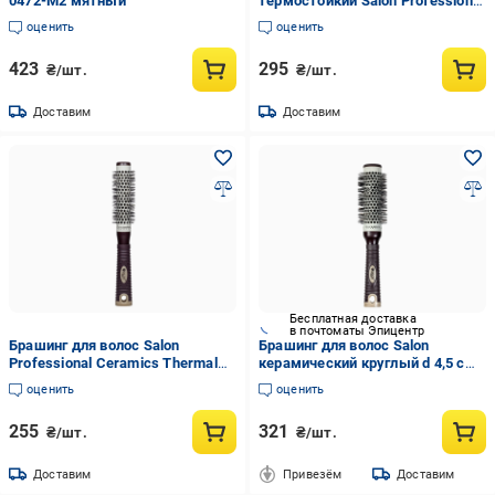
0472-M2 мятный
термостойкий Salon Professional
Ceramic&Ionic 43 мм
оценить
оценить
423
295
₴/шт.
₴/шт.
Доставим
Доставим
Бесплатная доставка
в почтоматы Эпицентр
Брашинг для волос Salon
Брашинг для волос Salon
Professional Ceramics Thermal
керамический круглый d 4,5 см
9882 BTC керамическая
(9883 BTC)
оценить
оценить
255
321
₴/шт.
₴/шт.
Доставим
Привезём
Доставим