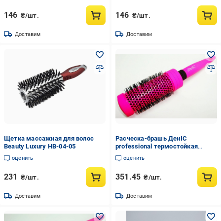
146
146
₴/шт.
₴/шт.
Доставим
Доставим
Щетка массажная для волос
Расческа-брашь ДенІС
Beauty Luxury HB-04-05
professional термостойкая
керамика карбон 44 мм
оценить
оценить
Розовый (1453069992)
231
351.45
₴/шт.
₴/шт.
Доставим
Доставим