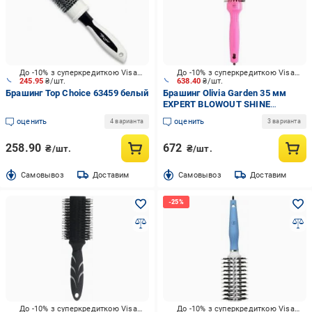
До -10% з суперкредиткою Visa Вигода
До -10% з суперкредиткою Visa Вигода
245.95
₴/шт.
638.40
₴/шт.
Брашинг Top Choice 63459 белый
Брашинг Olivia Garden 35 мм
EXPERT BLOWOUT SHINE
розовый
оценить
оценить
4 варианта
3 варианта
258.90
672
₴/шт.
₴/шт.
Cамовывоз
Доставим
Cамовывоз
Доставим
До -10% з суперкредиткою Visa Вигода
До -10% з суперкредиткою Visa Вигода