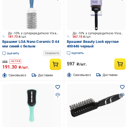
До -10% з суперкредиткою Visa Вигода
До -10% з суперкредиткою Visa Вигода
181.73
₴/шт.
567.15
₴/шт.
Брашинг LOA Nano Ceramic D 44
Брашинг Beauty Look круглая
мм синий с белым
400446 черный
оценить
оценить
3 варианта
255
-
63.70
₴
597
₴/шт.
191.30
₴/шт.
Cамовывоз
Доставим
Cамовывоз
Доставим