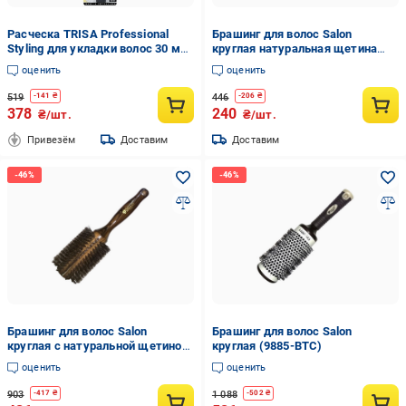
Расческа TRISA Professional
Брашинг для волос Salon
Styling для укладки волос 30 мм
круглая натуральная щетина
small (14137)
(B9512G)
оценить
оценить
519
446
-
141
₴
-
206
₴
378
240
₴/шт.
₴/шт.
Привезём
Доставим
Доставим
Брашинг для волос Salon
Брашинг для волос Salon
круглая с натуральной щетиной
круглая (9885-BTC)
(2270-FM)
оценить
оценить
903
1 088
-
417
₴
-
502
₴