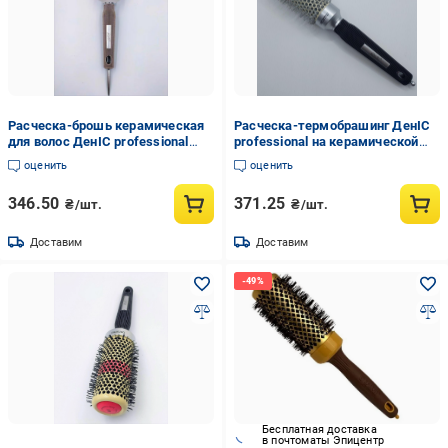
Расческа-брошь керамическая
Расческа-термобрашинг ДенІС
для волос ДенІС professional
professional на керамической
CERAMIC/ION 44 мм
основе с индикатором нагрева
оценить
оценить
(1453071248)
34 мм (1453071250)
346.50
371.25
₴/шт.
₴/шт.
Доставим
Доставим
Бесплатная доставка
в почтоматы Эпицентр