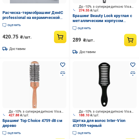
До -10% з суперкредиткою Visa Вигода
274.55
₴/шт.
Расческа-термобрашинг ДенІС
Брашинг Beauty Look круглая с
professional на керамической
металлическим корпусом
основе с индикатором
оценить
400447 черный
нагрева52 мм (1453071252)
оценить
420.75
₴/шт.
289
₴/шт.
Доставим
Доставим
До -10% з суперкредиткою Visa Вигода
До -10% з суперкредиткою Visa Вигода
427.88
₴/шт.
188.10
₴/шт.
Брашинг Top Choice 4759 d8 см
Щетка для волос Inter-Vion
дерево
413959 черный
оценить
оценить