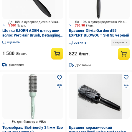
До -10% з суперкредиткою Visa Вигода
До -10% з суперкредиткою Visa Вигода
1 501
₴/шт.
780.90
₴/шт.
Щетка BJORN AXEN для сушки
Брашинг Olivia Garden d55
волос Wet Hair Brush, Detangling
EXPERT BLOWOUT SHINE черный
& Blowout
оценить
оценить
4 варианта
1 580
822
₴/шт.
₴/шт.
Доставим
Доставим
-5% для бізнесу з VISA
Термобраш Biofriendly 34 мм Eco
Брашинг керамический