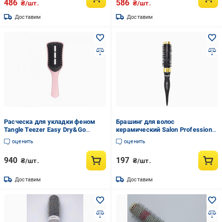
486
586
₴/шт.
₴/шт.
Доставим
Доставим
Расческа для укладки феном
Брашинг для волос
Tangle Teezer Easy Dry&Go
керамический Salon Professional
(10967931)
Ceramik антистатический M Ø
оценить
оценить
25 мм Black
940
197
₴/шт.
₴/шт.
Доставим
Доставим