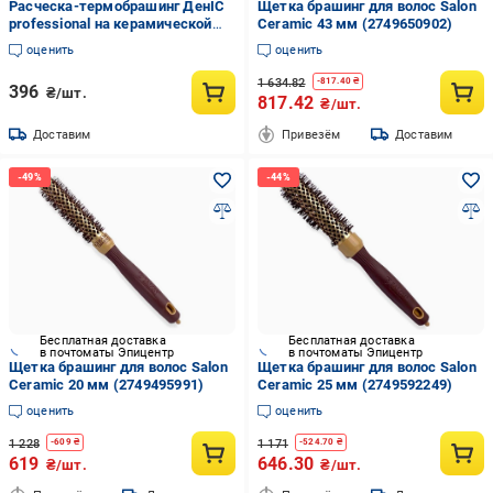
Расческа-термобрашинг ДенІС
Щетка брашинг для волос Salon
professional на керамической
Ceramic 43 мм (2749650902)
основе с индикатором нагрева
оценить
оценить
44 мм (1453071251)
1 634.82
-
817.40
₴
396
₴/шт.
817.42
₴/шт.
Доставим
Привезём
Доставим
Бесплатная доставка
Бесплатная доставка
в почтоматы Эпицентр
в почтоматы Эпицентр
Щетка брашинг для волос Salon
Щетка брашинг для волос Salon
Ceramic 20 мм (2749495991)
Ceramic 25 мм (2749592249)
оценить
оценить
1 228
1 171
-
609
₴
-
524.70
₴
619
646.30
₴/шт.
₴/шт.