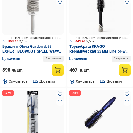
До -10% з суперкредиткою Visa Вигода
До -10% з суперкредиткою Visa Вигода
853.10
₴/шт.
443.65
₴/шт.
Брашинг Olivia Garden d.55
Термобраш KRAGO
EXPERT BLOWOUT SPEED Wavy
керамическая 33 мм Line br-ws-
Bristles серый с белым
002 черный
оценить
оценить
5 вариантов
3 варианта
898
467
₴/шт.
₴/шт.
Cамовывоз
Доставим
Cамовывоз
Доставим