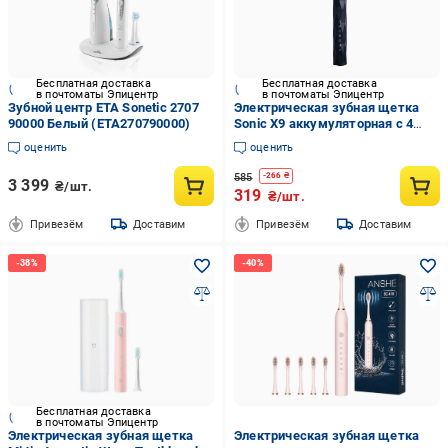
Бесплатная доставка
Бесплатная доставка
в почтоматы Эпицентр
в почтоматы Эпицентр
Зубной центр ETA Sonetic 2707
Электрическая зубная щетка
90000 Белый (ETA270790000)
Sonic X9 аккумуляторная с 4
насадками Черный (3658Ю)
оценить
оценить
585
-
266
₴
3 399
₴/шт.
319
₴/шт.
Привезём
Доставим
Привезём
Доставим
Бесплатная доставка
в почтоматы Эпицентр
Электрическая зубная щетка
Электрическая зубная щетка