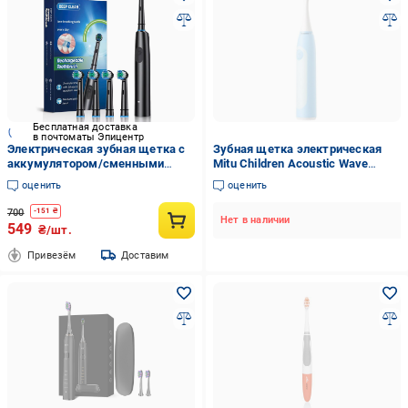
Бесплатная доставка
в почтоматы Эпицентр
Электрическая зубная щетка с
Зубная щетка электрическая
аккумулятором/сменными
Mitu Children Acoustic Wave
насадками 4 шт. (34087672)
MES801 Blue
оценить
оценить
700
-
151
₴
Нет в наличии
549
₴/шт.
Привезём
Доставим