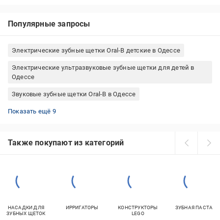
Популярные запросы
Электрические зубные щетки Oral-B детские в Одессе
Электрические ультразвуковые зубные щетки для детей в
Одессе
Звуковые зубные щетки Oral-B в Одессе
Звуковые зубные щетки Soocas в Одессе
Зубные щетки детские с таймером в Одессе
Звуковые зубные щетки Pecham в Одессе
Зубные щетки Oral-B на батарейках в Одессе
Звуковые зубные щетки Oclean в Одессе
Детские зубные щетки на батарейках в Одессе
Электрические зубные щетки Philips для детей в Одессе
Звуковые зубные щетки для детей в Одессе
Звуковые зубные щетки Philips в Одессе
Показать ещё 9
Также покупают из категорий
НАСАДКИ ДЛЯ
ИРРИГАТОРЫ
КОНСТРУКТОРЫ
ЗУБНАЯ ПАСТА
ЗУБНЫХ ЩЕТОК
LEGO