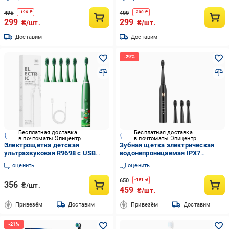
аккумуляторная автономная 6
насадок 6 режимов таймер
495
499
-
196
₴
-
200
₴
влагозащиты IPX7 зарядка
299
299
₴/шт.
₴/шт.
Доставим
Доставим
Бесплатная доставка
Бесплатная доставка
в почтоматы Эпицентр
в почтоматы Эпицентр
Электрощетка детская
Зубная щетка электрическая
ультразвуковая R9698 с USB
водонепроницаемая IPX7
зарядкой/4 режима/
дополнительные 3 насадки/5
оценить
оценить
водостойкая IPX6 (33733273)
режимов работы/USB-зарядка
(1052)
650
-
191
₴
356
₴/шт.
459
₴/шт.
Привезём
Доставим
Привезём
Доставим