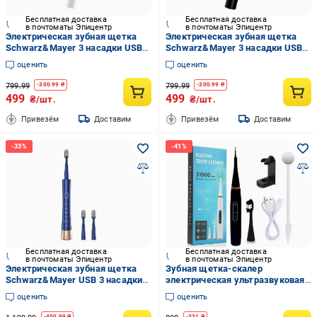
Бесплатная доставка
Бесплатная доставка
в почтоматы Эпицентр
в почтоматы Эпицентр
Электрическая зубная щетка
Электрическая зубная щетка
Schwarz&Mayer 3 насадки USB
Schwarz&Mayer 3 насадки USB
IPX7 Белый (24514071)
IPX7 Черный (24514041)
оценить
оценить
799.99
799.99
-
300.99
₴
-
300.99
₴
499
499
₴/шт.
₴/шт.
Привезём
Доставим
Привезём
Доставим
Бесплатная доставка
Бесплатная доставка
в почтоматы Эпицентр
в почтоматы Эпицентр
Электрическая зубная щетка
Зубная щетка-скалер
Schwarz&Mayer USB 3 насадки
электрическая ультразвуковая
USB IPX7 Синий (24581112)
IPX6 2 насадки/5 режимов
оценить
оценить
работы/USB-зарядка Черный
(1401)
-
400.99
₴
-
331
₴