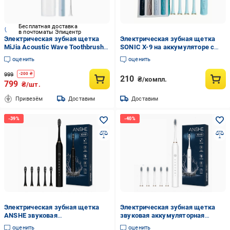
Бесплатная доставка
в почтоматы Эпицентр
Электрическая зубная щетка
Электрическая зубная щетка
MiJia Acoustic Wave Toothbrush
SONIC X-9 на аккумуляторе с
T200С MES606 Blue (26760875)
сменными насадками от USB
оценить
оценить
Голубой (2433)
999
-
200
₴
210
₴/компл.
799
₴/шт.
Привезём
Доставим
Доставим
Электрическая зубная щетка
Электрическая зубная щетка
ANSHE звуковая
звуковая аккумуляторная
ультразвуковая
ANSHE SC 410 IPX7 Белый
оценить
оценить