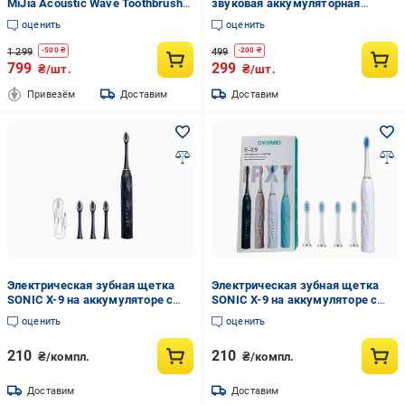
MiJia Acoustic Wave Toothbrush
звуковая аккумуляторная
T200С MES606 Pink
ANSHE SC 410 IPX7 Розовый
оценить
оценить
1 299
499
-
500
₴
-
200
₴
799
299
₴/шт.
₴/шт.
Привезём
Доставим
Доставим
Электрическая зубная щетка
Электрическая зубная щетка
SONIC X-9 на аккумуляторе с
SONIC X-9 на аккумуляторе с
сменными насадками от USB
сменными насадками от USB
оценить
оценить
Черный (2436)
Белый (2435)
210
210
₴/компл.
₴/компл.
Доставим
Доставим