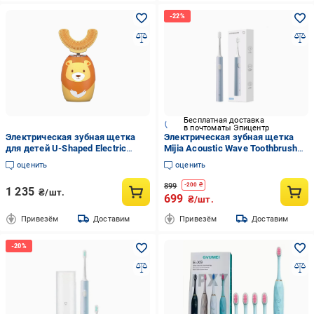
Бесплатная доставка
в почтоматы Эпицентр
Электрическая зубная щетка
Электрическая зубная щетка
для детей U-Shaped Electric
Mijia Acoustic Wave Toothbrush
Toothbrush for Kids WK WT-C02
T200 MES606 Blue
оценить
оценить
Yellow (b86898a9)
899
-
200
₴
1 235
₴/шт.
699
₴/шт.
Привезём
Доставим
Привезём
Доставим