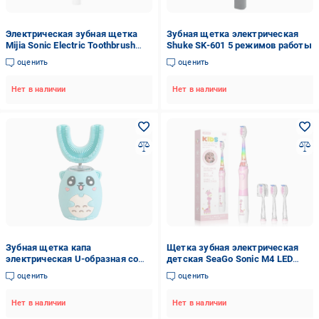
Электрическая зубная щетка
Зубная щетка электрическая
Mijia Sonic Electric Toothbrush
Shuke SK-601 5 режимов работы
T100 White (17753954)
оценить
оценить
Нет в наличии
Нет в наличии
Зубная щетка капа
Щетка зубная электрическая
электрическая U-образная со
детская SeaGo Sonic M4 LED
звуковыми эффектами из
подсветка 4 насадки (S42M)
оценить
оценить
пищевого силикона Синий
Нет в наличии
Нет в наличии