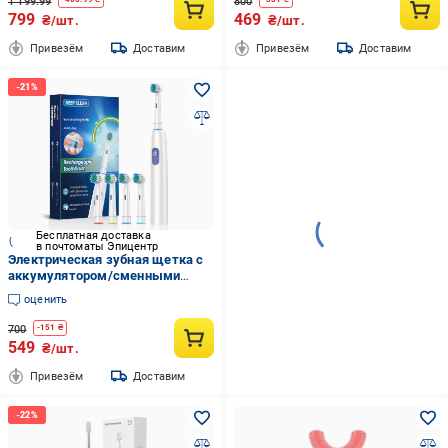
1 199.99
800
799
469
₴/шт.
₴/шт.
Привезём
Доставим
Привезём
Доставим
Бесплатная доставка
в почтоматы Эпицентр
Электрическая зубная щетка с
аккумулятором/сменными
насадками 4 шт. (34087675)
оценить
700
-
151
₴
549
₴/шт.
Привезём
Доставим