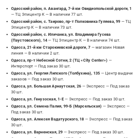
Одесский район, п. Авангард, 7-й км Овидиопольской дороги, 1
— ТЦ Эпицентр К —
В наличии 77 шт.
Одесский район, с. Таирово, пр-т Полковника Гуляева, 99
— ТЦ
Эпицентр К —
В наличии 73 шт.
Одесский район, с. Иличанка, ул. Владимира Гусева
(Паустовского), 14
— ТЦ Эпицентр К —
В наличии 74 шт.
Одесса, 21-й км Старокиевской дороги, 7
— магазин Новая
линия —
В наличии 2 шт.
Одесса, пр-т Небесной Сотни, 2 (ТЦ «City Center»)
—
Интерспорт —
Под заказ 30 шт.
Одесса, ул. Георгия Липского (Толбухина), 135
— Центр выдачи
заказов —
Под заказ 30 шт.
Одесса, ул. Большая Арнаутская, 26
— Экспресс —
Под заказ
30 шт.
Одесса, ул. Генуэзская, 1-Е
— Экспресс —
Под заказ 30 шт.
Одесса, ул. Семена Палия, 99-Б (Марсельская)
— Экспресс —
Под заказ 30 шт.
Одесса, ул. Алексея Вадатурского, 18
— Экспресс —
Под заказ
30 шт.
Одесса, ул. Варненская, 29
— Экспресс —
Под заказ 30 шт.