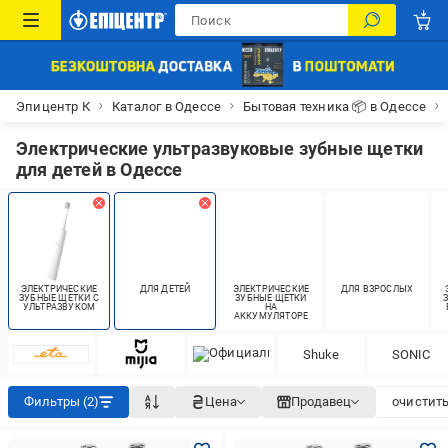
Эпицентр К
Каталог в Одессе
Бытовая техника 📦 в Одессе
Электрические ультразвуковые зубные щетки
для детей в Одессе
ЭЛЕКТРИЧЕСКИЕ
ДЛЯ ДЕТЕЙ
ЭЛЕКТРИЧЕСКИЕ
ДЛЯ ВЗРОСЛЫХ
ЗУБНЫЕ ЩЕТКИ С
ЗУБНЫЕ ЩЕТКИ
УЛЬТРАЗВУКОМ
НА
АККУМУЛЯТОРЕ
Shuke
SONIC
Фильтры (2)
Цена
Продавец
очистить