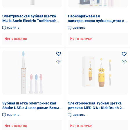
Электрическая зубная щетка
Перезаряжаемая
MiJia Sonic Electric Toothbrush
электрическая зубная щетка с 4
T300 White
сменными насадками/USB-
оценить
оценить
перезарядка/таймер Розовый
Нет в наличии
Нет в наличии
Зубная щетка электрическая
Электрическая зубная щетка
Shuke USB с 4 насадками Белый
детская MEDICA+ KidsBrush 2.0
(30587187)
4 режима 12 000-20 000
оценить
оценить
вибраций/мин от 2 лет Желтый
(33153772)
Нет в наличии
Нет в наличии