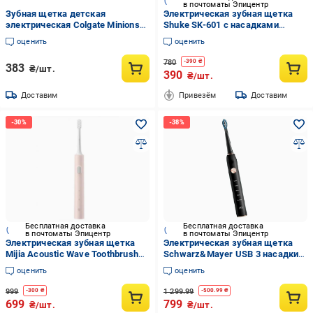
в почтоматы Эпицентр
Зубная щетка детская
Электрическая зубная щетка
электрическая Colgate Minions
Shuke SK-601 с насадками
на батарейках 3+ 1 шт.
(2079277689)
оценить
оценить
780
-
390
₴
383
₴/шт.
390
₴/шт.
Доставим
Привезём
Доставим
Бесплатная доставка
Бесплатная доставка
в почтоматы Эпицентр
в почтоматы Эпицентр
Электрическая зубная щетка
Электрическая зубная щетка
Mijia Acoustic Wave Toothbrush
Schwarz&Mayer USB 3 насадки
T200 MES606 Pink
USB IPX7 Черный (24579724)
оценить
оценить
999
1 299.99
-
300
₴
-
500.99
₴
699
799
₴/шт.
₴/шт.