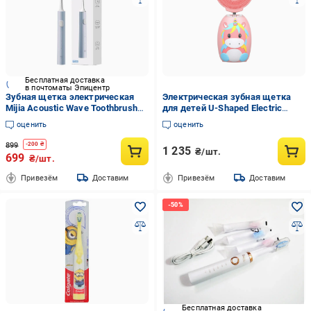
Бесплатная доставка
в почтоматы Эпицентр
Зубная щетка электрическая
Электрическая зубная щетка
Mijia Acoustic Wave Toothbrush
для детей U-Shaped Electric
T200 MES606 Blue
Toothbrush for Kids WK WT-C02
оценить
оценить
Pink (622d3896)
899
-
200
₴
1 235
₴/шт.
699
₴/шт.
Привезём
Доставим
Привезём
Доставим
Бесплатная доставка