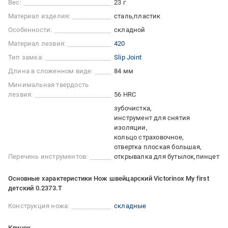
Вес:
23 г
Материал изделия:
сталь
пластик
Особенности:
складной
Материал лезвия:
420
Тип замка:
Slip Joint
Длина в сложенном виде:
84 мм
Минимальная твердость
лезвия:
56 HRC
зубочистка
инструмент для снятия
изоляции
кольцо страховочное
отвертка плоская большая
Перечень инструментов:
открывалка для бутылок
пинцет
Основные характеристики Нож швейцарский Victorinox My first
детский 0.2373.T
Конструкция ножа:
складные
Клинок