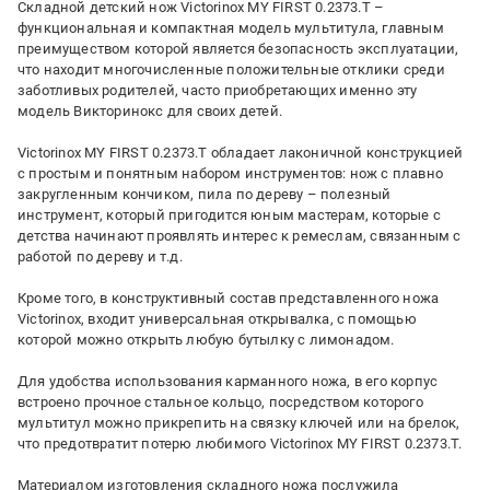
Складной детский нож Victorinox MY FIRST 0.2373.T –
функциональная и компактная модель мультитула, главным
преимуществом которой является безопасность эксплуатации,
что находит многочисленные положительные отклики среди
заботливых родителей, часто приобретающих именно эту
модель Викторинокс для своих детей.
Victorinox MY FIRST 0.2373.T обладает лаконичной конструкцией
с простым и понятным набором инструментов: нож с плавно
закругленным кончиком, пила по дереву – полезный
инструмент, который пригодится юным мастерам, которые с
детства начинают проявлять интерес к ремеслам, связанным с
работой по дереву и т.д.
Кроме того, в конструктивный состав представленного ножа
Victorinox, входит универсальная открывалка, с помощью
которой можно открыть любую бутылку с лимонадом.
Для удобства использования карманного ножа, в его корпус
встроено прочное стальное кольцо, посредством которого
мультитул можно прикрепить на связку ключей или на брелок,
что предотвратит потерю любимого Victorinox MY FIRST 0.2373.T.
Материалом изготовления складного ножа послужила