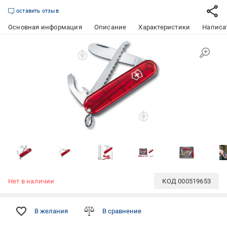
оставить отзыв
Основная информация
Описание
Характеристики
Написат
Нет в наличии
КОД
000519653
В желания
В сравнение