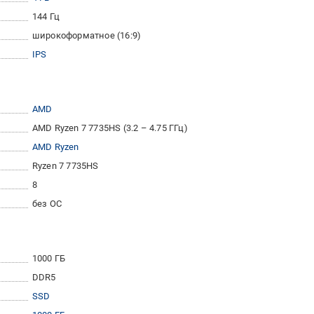
144 Гц
широкоформатное (16:9)
IPS
AMD
AMD Ryzen 7 7735HS (3.2 – 4.75 ГГц)
AMD Ryzen
Ryzen 7 7735HS
8
без ОС
1000 ГБ
DDR5
SSD