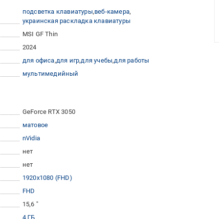
подсветка клавиатуры
веб-камера
украинская раскладка клавиатуры
MSI GF Thin
2024
для офиса
для игр
для учебы
для работы
мультимедийный
GeForce RTX 3050
матовое
nVidia
нет
нет
1920x1080 (FHD)
FHD
15,6 "
4 ГБ