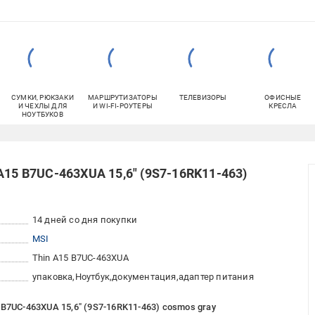
СУМКИ, РЮКЗАКИ
МАРШРУТИЗАТОРЫ
ТЕЛЕВИЗОРЫ
ОФИСНЫЕ
И ЧЕХЛЫ ДЛЯ
И WI-FI-РОУТЕРЫ
КРЕСЛА
НОУТБУКОВ
A15 B7UC-463XUA 15,6" (9S7-16RK11-463)
14 дней со дня покупки
MSI
Thin A15 B7UC-463XUA
упаковка
Ноутбук
документация
адаптер питания
B7UC-463XUA 15,6" (9S7-16RK11-463) cosmos gray