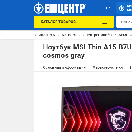
КИ
UA
Кие
КАТАЛОГ ТОВАРОВ
Эпицентр К
Каталог
Электроника 🔌
Компью
Ноутбук MSI Thin A15 B7
cosmos gray
Основная информация
Характеристики
Н