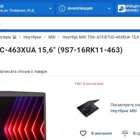
ЕВ
ЭПИЦЕН
ИНФОРМАЦИЯ
в, ул. Полярная, 20-Д
БИЗНЕС
теры 💻
Ноутбуки
MSI
Ноутбук MSI Thin A15 B7UC-463XUA 15,6
UC-463XUA 15,6" (9S7-16RK11-463)
аписать отзыв о товаре
Нет в наличии
Посмотреть по
Ноутбуки MSI
В желания
В с