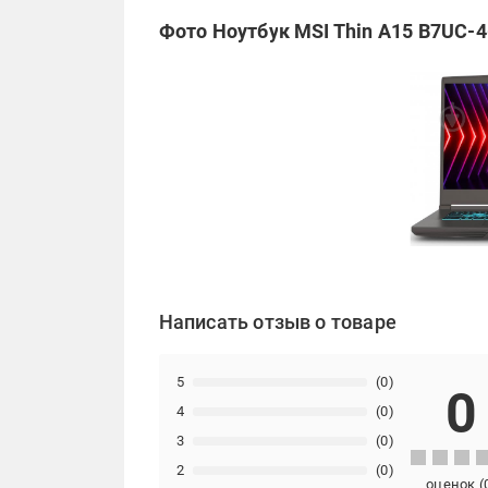
Фото Ноутбук MSI Thin A15 B7UC-4
Написать отзыв о товаре
5
(0)
0
4
(0)
3
(0)
2
(0)
оценок
(