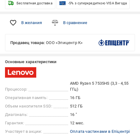
Бесплатная доставка
-5% з суперкредиткою VISA Вигода
В желания
В сравнение
Продавец товара:
ООО «Эпицентр К»
Основные характеристики
AMD Ryzen 5 7535HS (3,3 - 4,55
Процессор:
ГГц)
Оперативная память:
16 ГБ
Объем накопителя SSD:
512 ГБ
Диагональ:
16 "
Гарантия:
12 мес.
Участвует в акции:
Оплата частинами в Епіцентрі