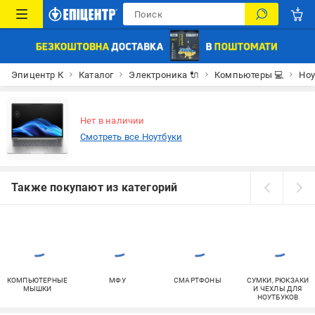
Эпицентр К
Каталог
Электроника 🔌
Компьютеры 💻
Ноу
Нет в наличии
Смотреть все Ноутбуки
Также покупают из категорий
КОМПЬЮТЕРНЫЕ
МФУ
СМАРТФОНЫ
СУМКИ, РЮКЗАКИ
МЫШКИ
И ЧЕХЛЫ ДЛЯ
НОУТБУКОВ