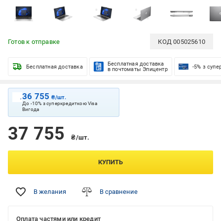
Готов к отправке
КОД
005025610
Бесплатная доставка
Бесплатная доставка
-5% з суп
в почтоматы Эпицентр
36 755
₴/шт.
До -10% з суперкредиткою Visa
Вигода
37 755
₴/шт.
КУПИТЬ
В желания
В сравнение
Оплата частями или кредит