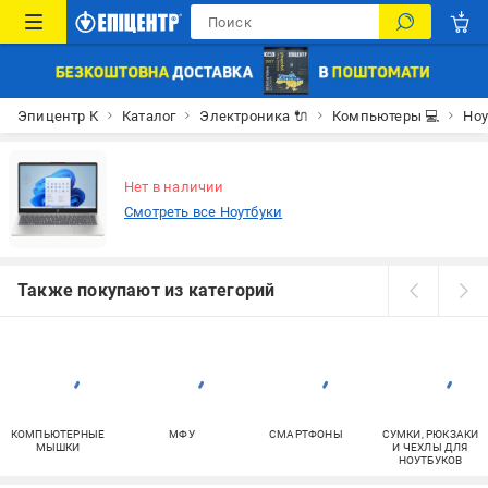
Эпицентр К
Каталог
Электроника 🔌
Компьютеры 💻
Ноу
Нет в наличии
Смотреть все Ноутбуки
Также покупают из категорий
КОМПЬЮТЕРНЫЕ
МФУ
СМАРТФОНЫ
СУМКИ, РЮКЗАКИ
МЫШКИ
И ЧЕХЛЫ ДЛЯ
НОУТБУКОВ