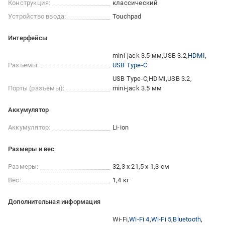
Конструкция:
классический
Устройство ввода:
Touchpad
Интерфейсы
mini-jack 3.5 мм
USB 3.2
HDMI
Разъемы:
USB Type-C
USB Type-C
HDMI
USB 3.2
Порты (разъемы):
mini-jack 3.5 мм
Аккумулятор
Аккумулятор:
Li-ion
Размеры и вес
Размеры:
32,3 x 21,5 x 1,3 см
Вес:
1,4 кг
Дополнительная информация
Wi-Fi
Wi-Fi 4
Wi-Fi 5
Bluetooth