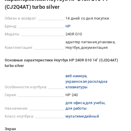
(CJ2Q4AT) turbo silver
Обмен и возврат:
14 дней со дня покупки
Бренд:
HP
Модель:
240R G10
адаптер питания
упаковка
Комплектация:
Ноутбук
документация
Основные характеристики Ноутбук HP 240R G10 14" (CJ2Q4AT)
turbo silver
веб-камера
украинская раскладка
Особенности ноутбука:
клавиатуры
Серия:
HP 240
для офиса
для учебы
Назначение:
для работы
Класс ноутбука:
мультимедийный
Экран