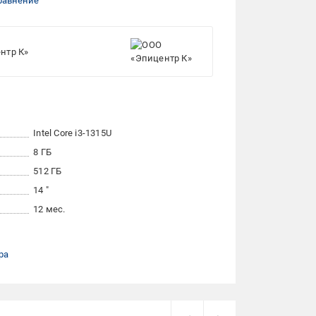
равнение
нтр К»
Intel Core i3-1315U
8 ГБ
512 ГБ
14 "
12 мес.
ра