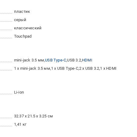
пластик
серый
классический
Touchpad
mini-jack 3.5 мм
USB Type-C
USB 3.2
HDMI
1 x mini-jack 3.5 мм
1 x USB Type-C
2 x USB 3.2
1 x HDMI
Li-ion
32.37 x 21.5 x 3.25 см
1,41 кг