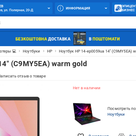
ЕВ
ЭПИЦЕН
ИНФОРМАЦИЯ
в, ул. Полярная, 20-Д
БИЗНЕС
теры 💻
Ноутбуки
HP
Ноутбук HP 14-ep0059ua 14" (C9MY5EA) w
14" (C9MY5EA) warm gold
аписать отзыв о товаре
Нет в наличии
Посмотреть по
Ноутбуки