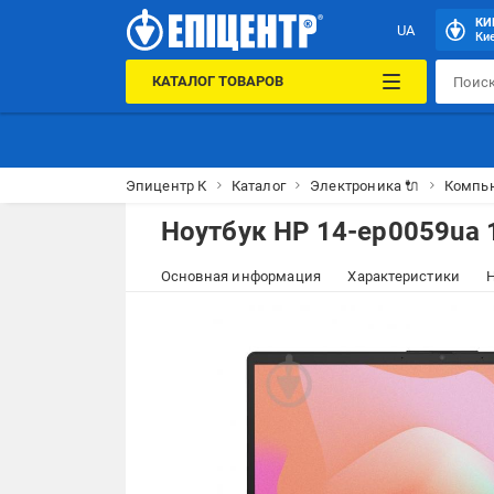
КИ
UA
Кие
КАТАЛОГ ТОВАРОВ
Эпицентр К
Каталог
Электроника 🔌
Компью
Ноутбук HP 14-ep0059ua 
Основная информация
Характеристики
Н