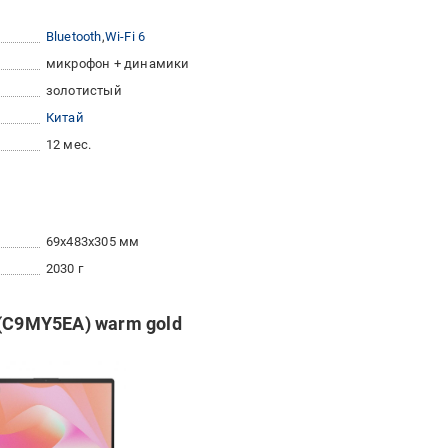
Bluetooth
Wi-Fi 6
микрофон + динамики
золотистый
Китай
12 мес.
69x483x305 мм
2030 г
 (C9MY5EA) warm gold