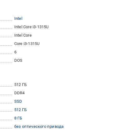
Intel
Intel Core i3-1315U
Intel Core
Core i3-1315U
6
DOS
512 ГБ
DDR4
SSD
512 ГБ
8 ГБ
без оптического привода