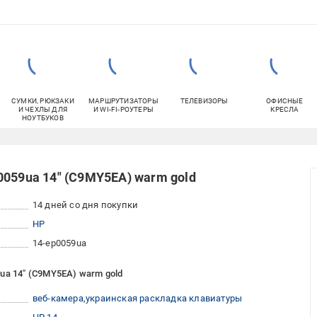
СУМКИ, РЮКЗАКИ
МАРШРУТИЗАТОРЫ
ТЕЛЕВИЗОРЫ
ОФИСНЫЕ
И ЧЕХЛЫ ДЛЯ
И WI-FI-РОУТЕРЫ
КРЕСЛА
НОУТБУКОВ
0059ua 14" (C9MY5EA) warm gold
14 дней со дня покупки
HP
14-ep0059ua
ua 14" (C9MY5EA) warm gold
веб-камера
украинская раскладка клавиатуры