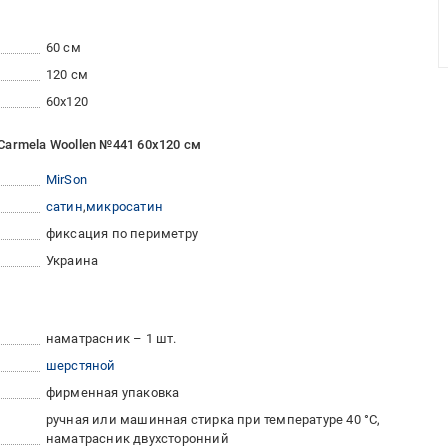
60 см
120 см
60x120
Carmela Woollen №441 60x120 см
MirSon
сатин
микросатин
фиксация по периметру
Украина
наматрасник – 1 шт.
шерстяной
фирменная упаковка
ручная или машинная стирка при температуре 40 °C
наматрасник двухсторонний