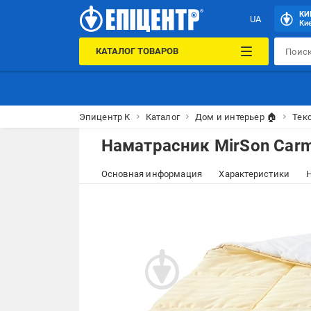
КИ
UA
Кие
КАТАЛОГ ТОВАРОВ
Эпицентр К
Каталог
Дом и интерьер 🏠
Тек
Наматрасник MirSon Carm
Основная информация
Характеристики
Н