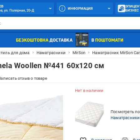
ЕВ
ЭПИЦЕН
ИНФОРМАЦИЯ
в, ул. Полярная, 20-Д
БИЗНЕС
стиль для дома
Наматрасники
MirSon
Наматрасник MirSon Car
ela Woollen №441 60x120 см
аписать отзыв о товаре
Нет в наличии
Посмотреть по
Наматрасники