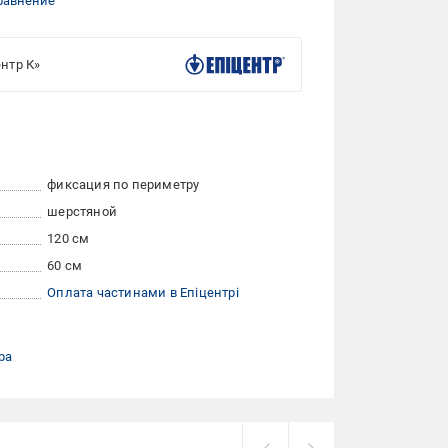
равнение
нтр К»
фиксация по периметру
шерстяной
120 см
60 см
Оплата частинами в Епіцентрі
ра