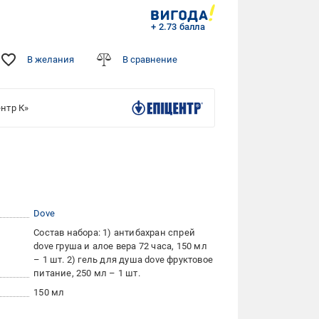
+ 2.73 балла
В желания
В сравнение
нтр К»
Dove
Состав набора: 1) антибахран спрей
dove груша и алое вера 72 часа, 150 мл
– 1 шт. 2) гель для душа dove фруктовое
питание, 250 мл – 1 шт.
150 мл