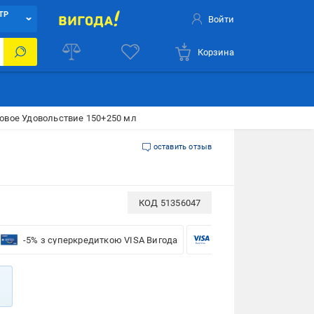
ТР
Войти
Корзина
овое Удовольствие 150+250 мл
оставить отзыв
КОД
51356047
-5% з суперкредиткою VISA Вигода
-5% для бізнесу з VISA