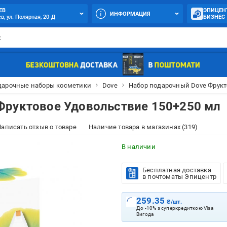
ЕВ
ЭПИЦЕН
ИНФОРМАЦИЯ
в, ул. Полярная, 20-Д
БИЗНЕС
дарочные наборы косметики
Dove
Набор подарочный Dove Фрукт
Фруктовое Удовольствие 150+250 мл
аписать отзыв о товаре
Наличие товара в магазинах (319)
В наличии
Бесплатная доставка
в почтоматы Эпицентр
259.35
₴/шт.
До -10% з суперкредиткою Visa
Вигода