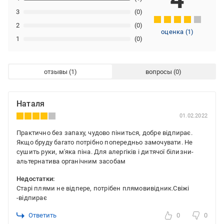
3
(0)
2
(0)
оценка
(
1
)
1
(0)
отзывы
вопросы
Наталя
01.02.2022
Практично без запаху, чудово піниться, добре відпирає.
Якщо бруду багато потрібно попередньо замочувати. Не
сушить руки, м'яка піна. Для алергіків і дитячої білизни-
альтернатива органічним засобам
Недостатки:
Старі плями не відпере, потрібен плямовивідник.Свіжі
-відпирає
Ответить
0
0