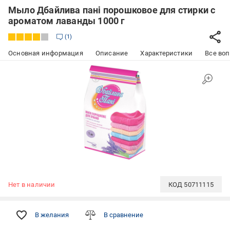
Мыло Дбайлива пані порошковое для стирки с
ароматом лаванды 1000 г
1
Основная информация
Описание
Характеристики
Все воп
Нет в наличии
КОД
50711115
В желания
В сравнение