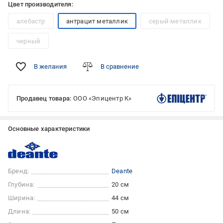
Цвет производителя:
алебастр
антрацит металлик
серый металлик
черный
В желания
В сравнение
Продавец товара:
ООО «Эпицентр К»
Основные характеристики
Бренд:
Deante
Глубина:
20 см
Ширина:
44 см
Длина:
50 см