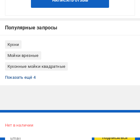
НАПИСАТЬ ОТЗЫВ
Популярные запросы
Кухни
Мойки врезные
Кухонные мойки квадратные
Мойки из гранита
Мойки для кухни Deante
Мойки на кухню врезные квадратные
Мойки врезные гранитные для кухни
Показать ещё 4
Подписывайтесь, чтобы узнавать первым об акцияx и
предложениях:
Нет в наличии
ПОДПИСАТЬСЯ