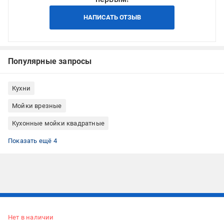
НАПИСАТЬ ОТЗЫВ
Популярные запросы
Кухни
Мойки врезные
Кухонные мойки квадратные
Мойки из гранита
Мойки для кухни Deante
Мойки на кухню врезные квадратные
Мойки врезные гранитные для кухни
Показать ещё 4
Подписывайтесь, чтобы узнавать первым об акцияx и
предложениях:
Нет в наличии