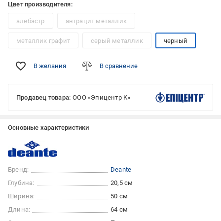
Цвет производителя:
алебастр
антрацит металлик
металлик графит
серый металлик
черный
В желания
В сравнение
Продавец товара:
ООО «Эпицентр К»
Основные характеристики
Бренд:
Deante
Глубина:
20,5 см
Ширина:
50 см
Длина:
64 см