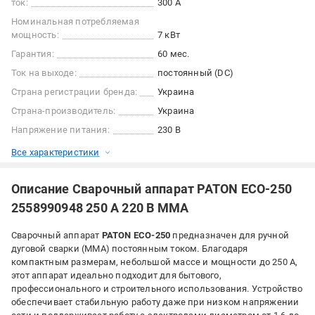
ток:
300 А
Номинальная потребляемая
мощность:
7 кВт
Гарантия:
60 мес.
Ток на выходе:
постоянный (DC)
Страна регистрации бренда:
Украина
Страна-производитель:
Украина
Напряжение питания:
230 В
Все характеристики
Описание Сварочный аппарат PATON ECO-250
2558990948 250 А 220 В MMA
Сварочный аппарат
PATON ECO-250
предназначен для ручной
дуговой сварки (MMA) постоянным током. Благодаря
компактным размерам, небольшой массе и мощности до 250 А,
этот аппарат идеально подходит для бытового,
профессионального и строительного использования. Устройство
обеспечивает стабильную работу даже при низком напряжении