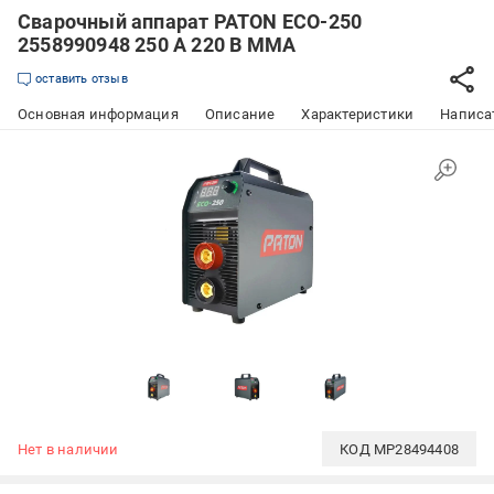
Сварочный аппарат PATON ECO-250
2558990948 250 А 220 В MMA
оставить отзыв
Основная информация
Описание
Характеристики
Написат
Нет в наличии
КОД
MP28494408