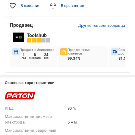
В желания
В сравнение
Продавец
Другие товары продавца
Toolshub
Продает в Эпицентре
Предпочтения
Своеврем
клиентов
доставок
1
8
24
99.34%
81.53%
год
месяцев
дня
Основные характеристики
КПД:
90 %
Максимальний диаметр
электрода:
5 мм
Максимальний сварочный