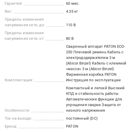
Гарантия:
60 мес.
Вес:
4.35 кг
Пределы изменения
напряжения сети, до:
110 В
Пределы изменения
напряжения сети, от:
80 В
Сварочный аппарат PATON ECO-
250 Плечевой ремень Кабель с
электрододержателем 3 м
(Abicor Binzel) Кабель с клеммой
«масса» 3 м (Abicor Binzel)
Фирменная коробка PATON
Комплектация:
Инструкция по эксплуатации
Компактный и легкий Высокий
КПД и стабильность работы
Автоматические функции для
упрощения сварки Защита от
Особенности:
низкого напряжения
Ток на выходе:
постоянный (DC)
Бренд:
PATON