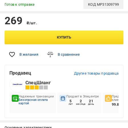
Готов к отправке
КОД
MP31309799
269
₴/шт.
КУПИТЬ
В желания
В сравнение
Продавец
Другие товары продавца
СпецШланг
Надежные транзакции
Продает в Эпицентре
Предпочте
Безопасная оплата
клиентов
5
2
21
картой
99.88%
лет
месяца
день
Основные характеристики