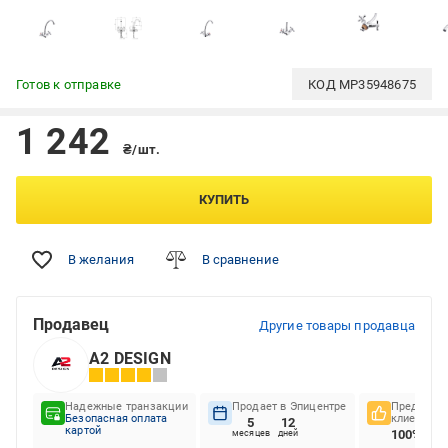
Готов к отправке
КОД
MP35948675
1 242
₴/шт.
КУПИТЬ
В желания
В сравнение
Продавец
Другие товары продавца
A2 DESIGN
Надежные транзакции
Продает в Эпицентре
Предпочте
Безопасная оплата
клиентов
5
12
картой
100%
месяцев
дней