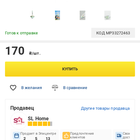
Готов к отправке
КОД
MP33272463
170
₴/шт.
КУПИТЬ
В желания
В сравнение
Продавец
Другие товары продавца
SL Home
Продает в Эпицентре
Предпочтения
Своеврем
клиентов
доставок
2
5
13