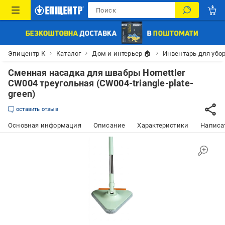
Эпицентр К
Каталог
Дом и интерьер 🏠
Инвентарь для убо
Сменная насадка для швабры Homettler
CW004 треугольная (CW004-triangle-plate-
green)
оставить отзыв
Основная информация
Описание
Характеристики
Написат