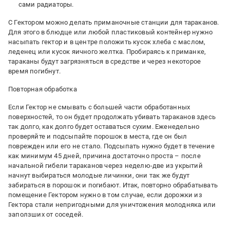
сами радиаторы.
С Гектором можно делать приманочные станции для тараканов.
Для этого в блюдце или любой пластиковый контейнер нужно
насыпать гектор и в центре положить кусок хлеба с маслом,
леденец или кусок яичного желтка. Пробираясь к приманке,
тараканы будут загрязняться в средстве и через некоторое
время погибнут.
Повторная обработка
Если Гектор не смывать с большей части обработанных
поверхностей, то он будет продолжать убивать тараканов здесь
так долго, как долго будет оставаться сухим. Еженедельно
проверяйте и подсыпайте порошок в места, где он был
поврежден или его не стало. Подсыпать нужно будет в течение
как минимум 45 дней, причина достаточно проста – после
начальной гибели тараканов через неделю-две из укрытий
начнут выбираться молодые личинки, они так же будут
забираться в порошок и погибают. Итак, повторно обрабатывать
помещение Гектором нужно в том случае, если дорожки из
Гектора стали непригодными для уничтожения молодняка или
заползших от соседей.