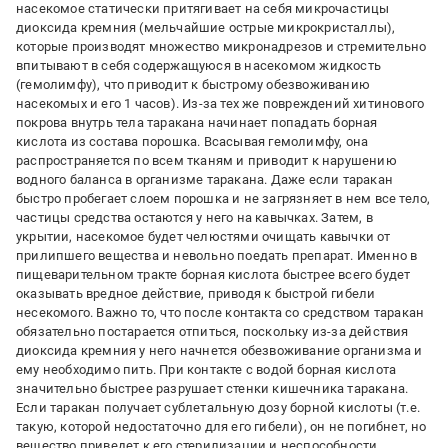
насекомое статически притягивает на себя микрочастицы
диоксида кремния (мельчайшие острые микрокристаллы),
которые производят множество микронадрезов и стремительно
впитывают в себя содержащуюся в насекомом жидкость
(гемолимфу), что приводит к быстрому обезвоживанию
насекомых и его 1 часов). Из-за тех же повреждений хитинового
покрова внутрь тела таракана начинает попадать борная
кислота из состава порошка. Всасывая гемолимфу, она
распространяется по всем тканям и приводит к нарушению
водного баланса в организме таракана. Даже если таракан
быстро пробегает слоем порошка и не загрязняет в нем все тело,
частицы средства остаются у него на кавычках. Затем, в
укрытии, насекомое будет челюстями очищать кавычки от
прилипшего вещества и невольно поедать препарат. Именно в
пищеварительном тракте борная кислота быстрее всего будет
оказывать вредное действие, приводя к быстрой гибели
несекомого. Важно то, что после контакта со средством таракан
обязательно постарается отпиться, поскольку из-за действия
диоксида кремния у него начнется обезвоживание организма и
ему необходимо пить. При контакте с водой борная кислота
значительно быстрее разрушает стенки кишечника таракана.
Если таракан получает сублетальную дозу борной кислоты (т.е.
такую, которой недостаточно для его гибели), он не погибнет, но
вещество приведет к его стерилизации и неспособности