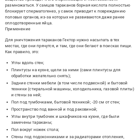
размножаться. У самцов тараканов борная кислота полностью
блокирует сперматогенез, у самок приводит к повреждению
половых органов, из-за которых не развиваются даже ранее
оплодотворенные яйца.
Применение
Для уничтожения тараканов Гектор нужно насыпать в тех
местах, где они прячутся, и там, где они бегают в поисках пищи.
Как правило, это:
Углы вдоль стен;
Плинтусы на кухне, щели за ними (сами плинтусы для
обработки желательно снять);
Задние стенки мебели (в том числе подвесной) и бытовой
техники (стиральной машины, холодильника, газовой плиты)
и стены за ней;
Пол под тумбочками, бытовой техникой; -20 см от стен;
Пространство под ванной и под раковиной;
Углы внутри тумбочек и шкафчиков на кухне, где были
замечены тараканы;
Пол вокруг ножек стола;
Стены под подоконниками и за радиаторами отопления,