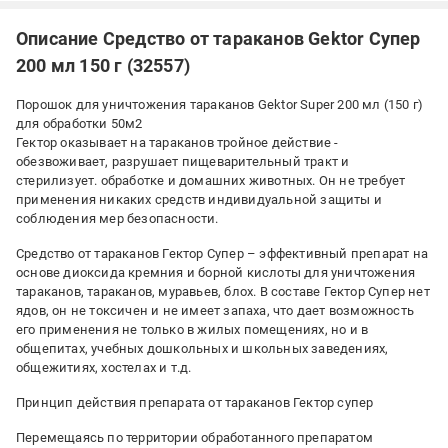
Описание Средство от тараканов Gektor Супер
200 мл 150 г (32557)
Порошок для уничтожения тараканов Gektor Super 200 мл (150 г)
для обработки 50м2
Гектор оказывает на тараканов тройное действие -
обезвоживает, разрушает пищеварительный тракт и
стерилизует. обработке и домашних животных. Он не требует
применения никаких средств индивидуальной защиты и
соблюдения мер безопасности.
Средство от тараканов Гектор Супер – эффективный препарат на
основе диоксида кремния и борной кислоты для уничтожения
тараканов, тараканов, муравьев, блох. В составе Гектор Супер нет
ядов, он не токсичен и не имеет запаха, что дает возможность
его применения не только в жилых помещениях, но и в
общепитах, учебных дошкольных и школьных заведениях,
общежитиях, хостелах и т.д.
Принцип действия препарата от тараканов Гектор супер
Перемещаясь по территории обработанного препаратом