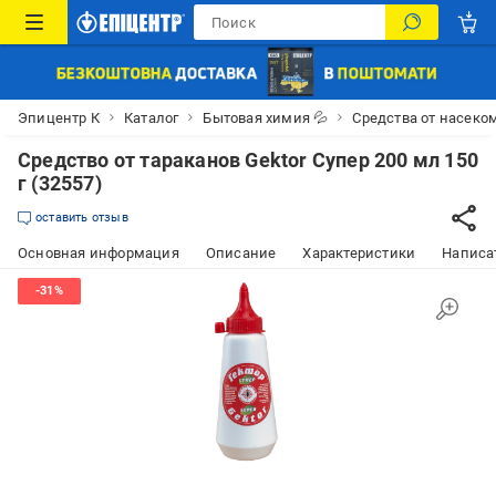
Эпицентр К
Каталог
Бытовая химия 💦
Средства от насеко
Средство от тараканов Gektor Супер 200 мл 150
г (32557)
оставить отзыв
Основная информация
Описание
Характеристики
Написат