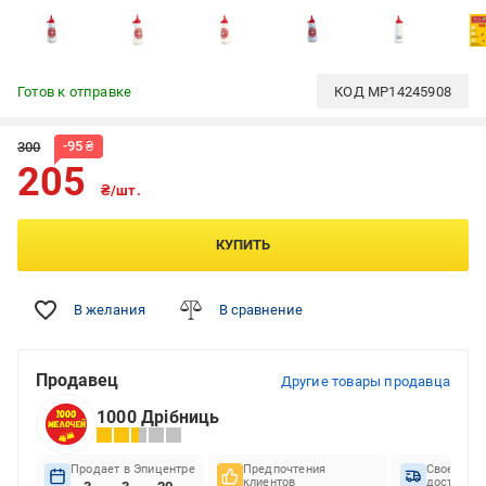
Готов к отправке
КОД
MP14245908
-
95
₴
300
205
₴/шт.
КУПИТЬ
В желания
В сравнение
Продавец
Другие товары продавца
1000 Дрібниць
Продает в Эпицентре
Предпочтения
Своеврем
клиентов
доставок