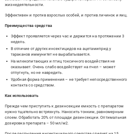
жизнедеятельности.
Эффективен и против взрослых особей, и против личинок и яиц.
Преимущества средства
Эффект проявляется через час и держится на протяжении 3
недель.
В отличие от других инсектицидов на ацетамиприд у
тараканов иммунитет не вырабатывается.
На млекопитающих и птиц токсичного воздействия не
оказывает. Очень слабо воздействует на пчел – может
отпугнуть, но не навредить.
Удобная форма применения – не требует непосредственного
контакта со средством.
Как использовать
Прежде чем приступить к дезинсекции емкость с препаратом
нужно тщательно встряхнуть. Наносить тонким, равномерным
слоем. Обработать 20% от площади дезинсекции. Оптимальная
дозировка препарата – 50 мл/м2.
После распыления инсектицидного средства следует на 15