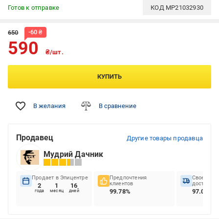
Готов к отправке
КОД
MP21032930
-
60
₴
650
590
₴/шт.
КУПИТЬ
В желания
В сравнение
Продавец
Другие товары продавца
Мудрий Дачник
Продает в Эпицентре
Предпочтения
Своеврем
клиентов
доставок
2
1
16
99.78%
97.07%
года
месяц
дней