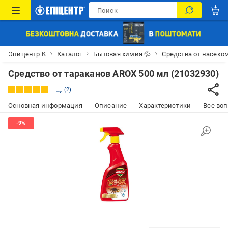
Эпицентр К
Каталог
Бытовая химия 💦
Средства от насеко
Средство от тараканов AROX 500 мл (21032930)
2
Основная информация
Описание
Характеристики
Все воп