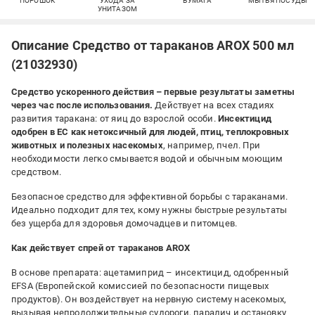
ПОРОШОК
УХОДА ЗА
БУМАГА
МЫТЬЯ ПОСУДЫ
УНИТАЗОМ
Описание Средство от тараканов AROX 500 мл
(21032930)
Средство ускоренного действия – первые результаты заметны
через час после использования.
Действует на всех стадиях
развития таракана: от яиц до взрослой особи.
Инсектицид
одобрен в ЕС как нетоксичный для людей, птиц, теплокровных
животных и полезных насекомых
, например, пчел. При
необходимости легко смывается водой и обычным моющим
средством.
Безопасное средство для эффективной борьбы с тараканами.
Идеально подходит для тех, кому нужны быстрые результаты
без ущерба для здоровья домочадцев и питомцев.
Как действует спрей от тараканов AROX
В основе препарата: ацетамиприд – инсектицид, одобренный
EFSA (Европейской комиссией по безопасности пищевых
продуктов). Он воздействует на нервную систему насекомых,
вызывая непродолжительные судороги, паралич и остановку