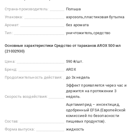
Страна-производитель:
Польша
Упаковка:
аэрозоль
пластиковая бутылка
Аромат:
без аромата
Тип:
уничтожитель
средство
Основные характеристики Средство от тараканов AROX 500 мл
(21032930)
Цена:
590 ₴/шт.
Бренд:
AROX
Продолжительность действия:
до 3х недель
Эффект проявляется через час и
держится на протяжении 3
Скорость воздействия:
недель.
Ацетамиприд – инсектицид,
одобренный EFSA (Европейской
комиссией по безопасности
Состав:
пищевых продуктов).
Форма выпуска:
жидкость