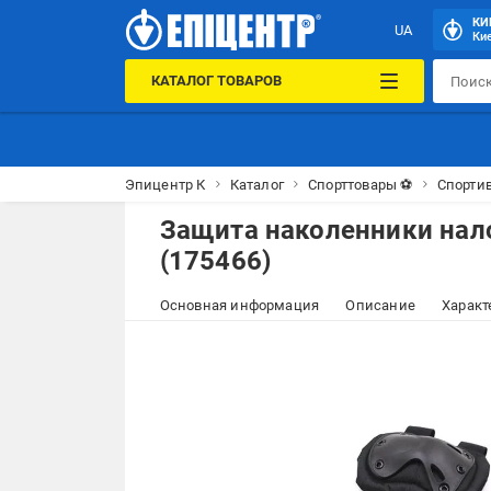
КИ
UA
Кие
КАТАЛОГ ТОВАРОВ
Эпицентр К
Каталог
Спорттовары ⚽
Спорти
Защита наколенники нал
(175466)
Основная информация
Описание
Характ