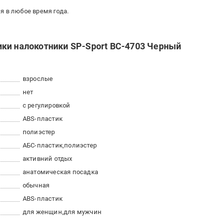
я в любое время года.
ки налокотники SP-Sport BC-4703 Черный
взрослые
нет
с регулировкой
ABS-пластик
полиэстер
АБС-пластик
полиэстер
активний отдых
анатомическая посадка
обычная
ABS-пластик
для женщин
для мужчин