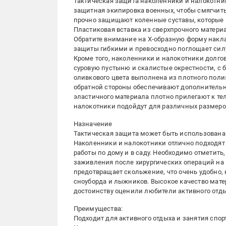
Тактическая защита наколенники и налокотник
защитная экипировка военных, чтобы смягчить
прочно защищают коленные суставы, которые п
Пластиковая вставка из сверхпрочного матери
Обратите внимание на Х-образную форму накла
защиты гибкими и превосходно поглощает силу
Кроме того, наколенники и налокотники долго
суровую пустыню и скалистые окрестности, с 
оливкового цвета выполнена из плотного полиэ
обратной стороны обеспечивают дополнительн
эластичного материала плотно прилегают к т
налокотники подойдут для различных размеро
Назначение
Тактическая защита может быть использована н
Наколенники и налокотники отлично подходят 
работы по дому и в саду. Необходимо отметить
заживления после хирургических операций на
предотвращает скольжение, что очень удобно,
сноуборда и лыжников. Высокое качество мате
достоинству оценили любители активного отды
Преимущества:
Подходит для активного отдыха и занятия спор