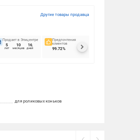
Другие товары продавца
Продает в Эпицентре
Предпочтения
Своевременность
клиентов
доставок
5
10
16
99.72%
91.44%
лет
месяцев
дней
для роликовых коньков