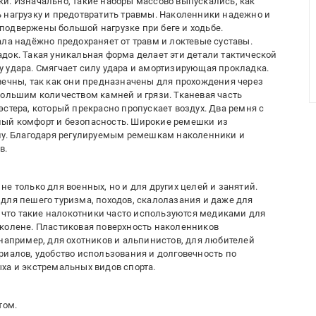
и. Изначально, такие наборы массово выпускались, как
 нагрузку и предотвратить травмы. Наколенники надежно и
одвержены большой нагрузке при беге и ходьбе.
ала надёжно предохраняет от травм и локтевые суставы.
док. Такая уникальная форма делает эти детали тактической
 удара. Смягчает силу удара и амортизирующая прокладка.
вечны, так как они предназначены для прохождения через
большим количеством камней и грязи. Тканевая часть
стера, который прекрасно пропускает воздух. Два ремня с
ый комфорт и безопасность. Широкие ремешки из
елу. Благодаря регулируемым ремешкам наколенники и
в.
е только для военных, но и для других целей и занятий.
для пешего туризма, походов, скалолазания и даже для
, что такие налокотники часто используются медиками для
 колене. Пластиковая поверхность наколенников
 например, для охотников и альпинистов, для любителей
риалов, удобство использования и долговечность по
ха и экстремальных видов спорта.
том.