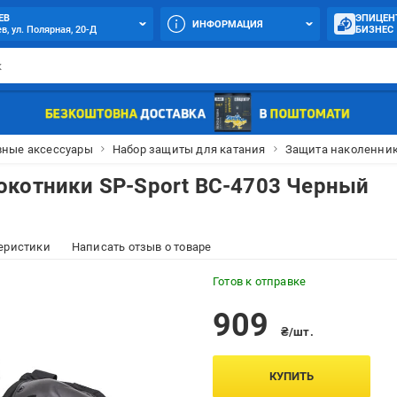
ЕВ
ЭПИЦЕН
ИНФОРМАЦИЯ
в, ул. Полярная, 20-Д
БИЗНЕС
вные аксессуары
Набор защиты для катания
Защита наколенники
окотники SP-Sport BC-4703 Черный
еристики
Написать отзыв о товаре
Готов к отправке
909
₴/шт.
КУПИТЬ