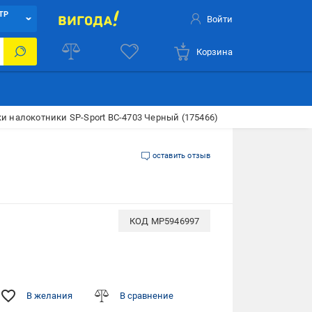
ТР
Войти
Корзина
 налокотники SP-Sport BC-4703 Черный (175466)
оставить отзыв
КОД
MP5946997
В желания
В сравнение