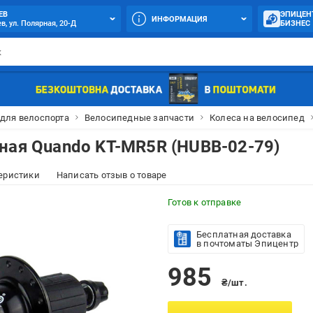
ЕВ
ЭПИЦЕН
ИНФОРМАЦИЯ
в, ул. Полярная, 20-Д
БИЗНЕС
для велоспорта
Велосипедные запчасти
Колеса на велосипед
ная Quando KT-MR5R (HUBB-02-79)
еристики
Написать отзыв о товаре
Готов к отправке
Бесплатная доставка
в почтоматы Эпицентр
985
₴/шт.