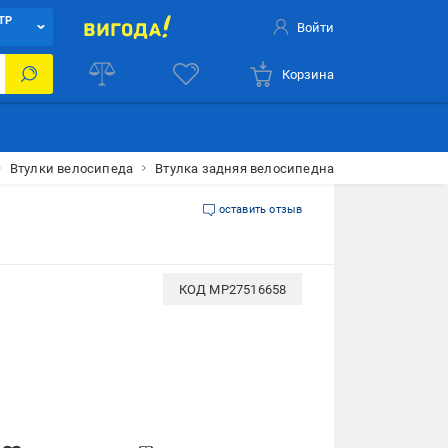
ТР
Войти
Корзина
Втулки велосипеда
Втулка задняя велосипедная Quando KT-MR5R 
оставить отзыв
КОД
MP27516658