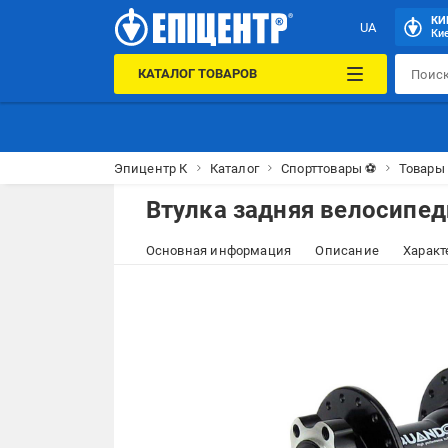
КИ
UA
Кие
КАТАЛОГ ТОВАРОВ
Эпицентр К
Каталог
Спорттовары ⚽
Товары 
Втулка задняя велосипед
Основная информация
Описание
Характ