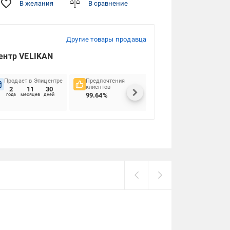
В желания
В сравнение
Другие товары продавца
центр VELIKAN
Продает в Эпицентре
Предпочтения
Своевременность
клиентов
доставок
2
11
30
99.64%
99.58%
года
месяцев
дней