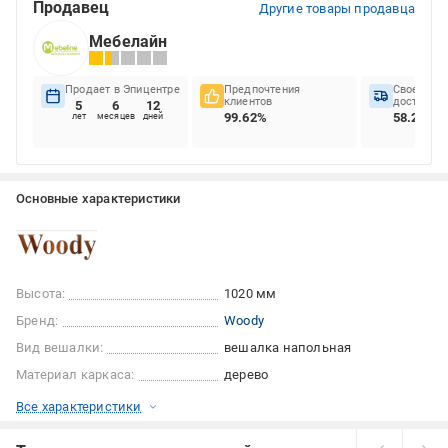
Продавец
Другие товары продавца
Мебелайн
Продает в Эпицентре
Предпочтения
Своеврем
клиентов
доставок
5
6
12
99.62%
58.22%
лет
месяцев
дней
Основные характеристики
Высота:
1020 мм
Бренд:
Woody
Вид вешалки:
вешалка напольная
Материал каркаса:
дерево
Все характеристики