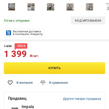
Готов к отправке
КОД
MP33664569
Бесплатная доставка
в почтоматы Эпицентр
-
500
₴
1 899
1 399
₴/шт.
КУПИТЬ
В желания
В сравнение
Продавец
Другие товары продавца
Impala