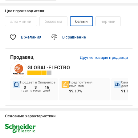
Цвет производителя:
алюминий
бежевый
белый
черный
В желания
В сравнение
Продавец
Другие товары продавца
GLOBAL-ELECTRO
Продает в Эпицентре
Предпочтения
Своеврем
клиентов
доставок
3
3
16
99.17%
91.16%
года
месяца
дней
Основные характеристики