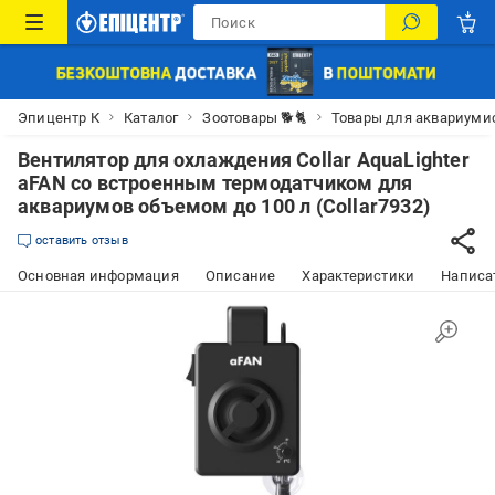
Эпицентр К
Каталог
Зоотовары 🐕🐈
Товары для аквариуми
Вентилятор для охлаждения Collar AquaLighter
aFAN со встроенным термодатчиком для
аквариумов объемом до 100 л (Collar7932)
оставить отзыв
Основная информация
Описание
Характеристики
Написат