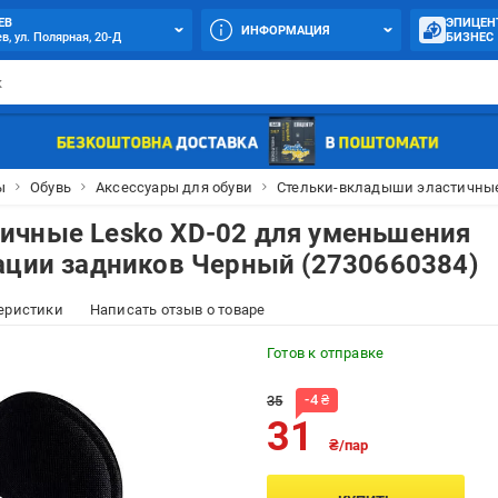
ЕВ
ЭПИЦЕН
ИНФОРМАЦИЯ
в, ул. Полярная, 20-Д
БИЗНЕС
ы
Обувь
Аксессуары для обуви
Стельки-вкладыши эластичные 
ичные Lesko XD-02 для уменьшения
ации задников Черный (2730660384)
еристики
Написать отзыв о товаре
Готов к отправке
-
4
₴
35
31
₴/пар