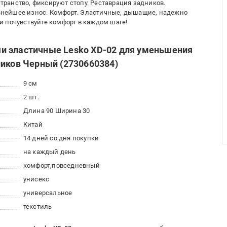
ранство, фиксируют стопу. Реставрация задников.
нейшее износ. Комфорт. Эластичные, дышащие, надежно
 почувствуйте комфорт в каждом шаге!
и эластичные Lesko XD-02 для уменьшения
ников Черный (2730660384)
9 см
2 шт.
Длина 90 Ширина 30
Китай
14 дней со дня покупки
на каждый день
комфорт
повседневный
унисекс
универсальное
текстиль