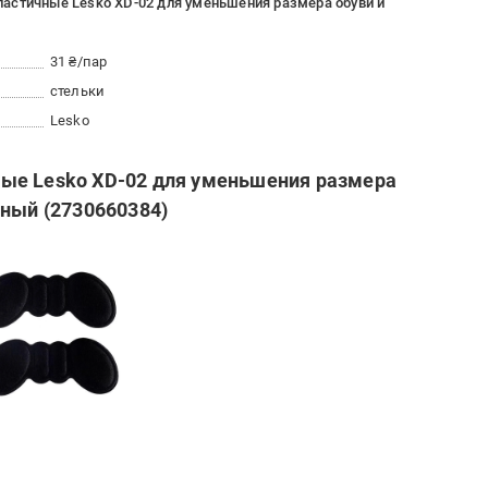
астичные Lesko XD-02 для уменьшения размера обуви и
31 ₴/пар
стельки
Lesko
ые Lesko XD-02 для уменьшения размера
рный (2730660384)