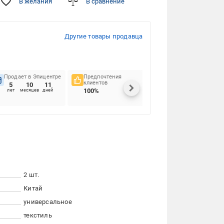
В желания
В сравнение
Другие товары продавца
Продает в Эпицентре
Предпочтения
Своевременность
клиентов
доставок
5
10
11
100%
99.36%
лет
месяцев
дней
2 шт.
Китай
универсальное
текстиль