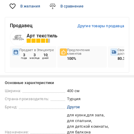
В желания
В сравнение
Продавец
Другие товары продавца
Арт текстиль
Продает в Эпицентре
Предпочтения
Своеврем
клиентов
доставок
3
3
10
100%
80.3%
года
месяца
дней
Основные характеристики
Ширина:
400 см
Страна-производитель:
Турция
Бренд:
Другое
для кухни
для зала
для спальни
для детской комнаты
Назначение:
для балкона