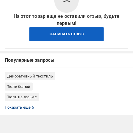
На этот товар еще не оставили отзыв, будьте
первым!
НАПИСАТЬ ОТЗЫВ
Популярные запросы
Декоративный текстиль
Тюль белый
Тюль на тесьме
Тюль для спальни
Тюль для зала
Тюль для детской комнаты
Тюль для кухни
Тюль для балкона
Показать ещё 5