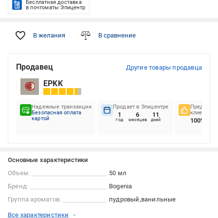
Бесплатная доставка
в почтоматы Эпицентр
В желания
В сравнение
Продавец
Другие товары продавца
EPKK
Надежные транзакции
Продает в Эпицентре
Предпочте
Безопасная оплата
клиентов
1
6
11
картой
100%
год
месяцев
дней
Основные характеристики
Объем:
50 мл
Бренд:
Bogenia
Группа ароматов:
пудровый
ванильные
Все характеристики