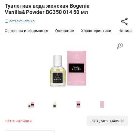
Туалетная вода женская Bogenia
Vanilla&Powder BG350 014 50 мл
оставить отзыв
Основная информация
Описание
Характеристики
Написат
Нет в наличии
КОД
MP23940539