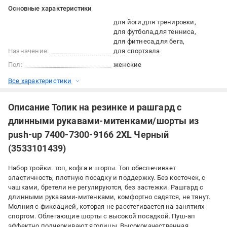
Основные характеристики
для йоги
для тренировки
для футбола
для тенниса
для фитнеса
для бега
Назначение:
для спортзала
Пол:
женские
Все характеристики
Описание Топик на резинке и рашгард с
длинными рукавами-митенками/шорты из
push-up 7400-7300-9166 2XL Черный
(3533101439)
Набор тройки: топ, кофта и шорты. Топ обеспечивает
эластичность, плотную посадку и поддержку. Без косточек, с
чашками, бретели не регулируются, без застежки. Рашгард с
длинными рукавами-митенками, комфортно садятся, не тянут.
Молния с фиксацией, которая не расстегивается на занятиях
спортом. Облегающие шорты с высокой посадкой. Пуш-ап
эффектно подчеркивают ягодицы. Высококачественная