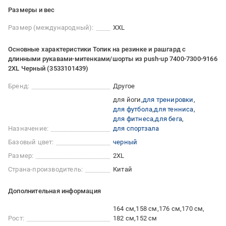
Размеры и вес
Размер (международный):
XXL
Основные характеристики Топик на резинке и рашгард с
длинными рукавами-митенками/шорты из push-up 7400-7300-9166
2XL Черный (3533101439)
Бренд:
Другое
для йоги
для тренировки
для футбола
для тенниса
для фитнеса
для бега
Назначение:
для спортзала
Базовый цвет:
черный
Размер:
2XL
Страна-производитель:
Китай
Дополнительная информация
164 см
158 см
176 см
170 см
Рост:
182 см
152 см