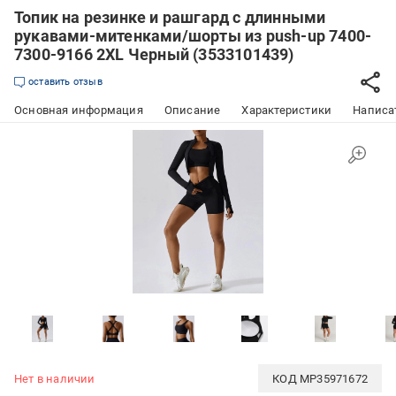
Топик на резинке и рашгард с длинными
рукавами-митенками/шорты из push-up 7400-
7300-9166 2XL Черный (3533101439)
оставить отзыв
Основная информация
Описание
Характеристики
Написат
Нет в наличии
КОД
MP35971672