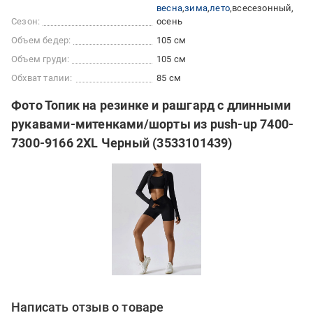
весна
зима
лето
всесезонный
Сезон:
осень
Объем бедер:
105 см
Объем груди:
105 см
Обхват талии:
85 см
Фото Топик на резинке и рашгард с длинными
рукавами-митенками/шорты из push-up 7400-
7300-9166 2XL Черный (3533101439)
Написать отзыв о товаре