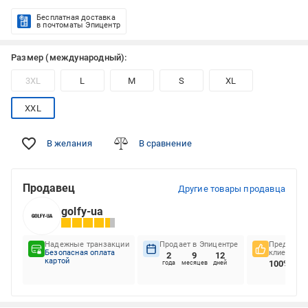
Бесплатная доставка
в почтоматы Эпицентр
Размер (международный):
3XL
L
M
S
XL
XXL
В желания
В сравнение
Продавец
Другие товары продавца
golfy-ua
Надежные транзакции
Продает в Эпицентре
Предпочте
Безопасная оплата
клиентов
2
9
12
картой
100%
года
месяцев
дней