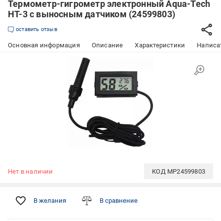
Термометр-гигрометр электронный Aqua-Tech
HT-3 с выносным датчиком (24599803)
оставить отзыв
Основная информация
Описание
Характеристики
Написат
Нет в наличии
КОД
MP24599803
В желания
В сравнение