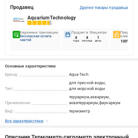
Продавец
Другие товары продавца
AquariumTechnology
Надежные транзакции
Продает в Эпицентре
Предпочте
Безопасная оплата
клиентов
4
4
1
картой
100%
года
месяца
день
Основные характеристики
Бренд:
Aqua-Tech
для пресной воды
Тип:
для морской воды
террариум
аквариум
Применение:
акватеррариум
фаунариум
Вид:
термометр
Все характеристики
Описание Термометр-гигрометр электронный