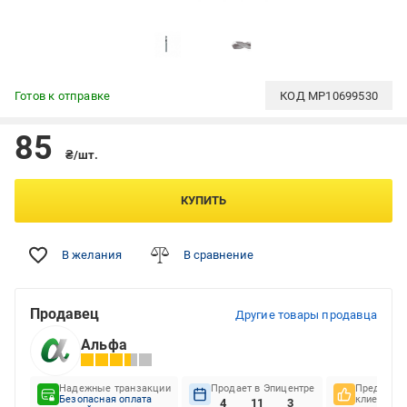
Готов к отправке
КОД
MP10699530
85
₴/шт.
КУПИТЬ
В желания
В сравнение
Продавец
Другие товары продавца
Альфа
Надежные транзакции
Продает в Эпицентре
Предпочте
Безопасная оплата
клиентов
4
11
3