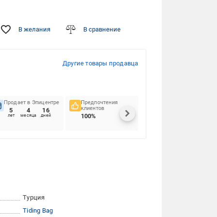
В желания
В сравнение
Другие товары продавца
Продает в Эпицентре
Предпочтения
Своевременность
клиентов
доставок
5
4
16
100%
98.91%
лет
месяца
дней
Турция
Tiding Bag