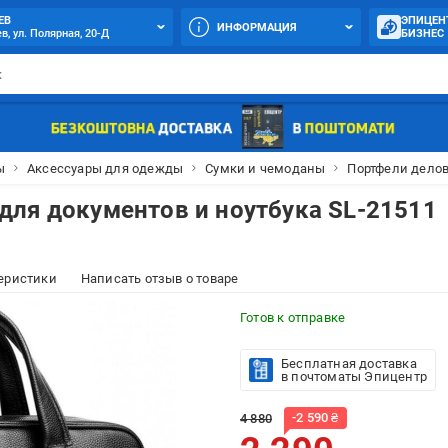
ЕВ
ЭПИЦЕН
ИНФОРМАЦИЯ
в, ул. Полярная, 20-Д
БИЗНЕС
ы
Аксессуары для одежды
Сумки и чемоданы
Портфели дело
для документов и ноутбука SL-21511
еристики
Написать отзыв о товаре
Готов к отправке
Бесплатная доставка
в почтоматы Эпицентр
-
2 590
₴
4 880