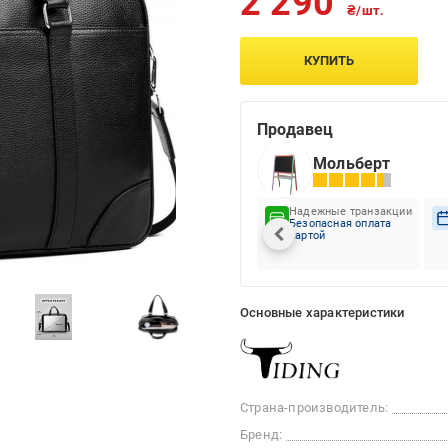
2 290
₴/шт.
КУПИТЬ
Продавец
Мольберт
Надежные транзакции
Безопасная оплата
картой
Основные характеристики
Страна-производитель:
Бренд: