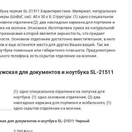
бука черная SL-21511 Характеристики: Материал: натуральная
ы (ШхВхГ, см): 40 x 30 x 8. Структура: (1) одно специальное
сновное отделение;(2) два накладных кармана для портмоне и
ние на молнии. Описание: Изготовлена сумка из натуральной
признаками которой является зернистость, что придает
ности. Основное отделение достаточно вместительное, в него
в и еще останется место для других Ваших вещей. Так же
оутбука поменьше или габаритного планшета. Предусмотрено
ного телефона, есть скрытое отделение на молнии.
жская для документов и ноутбука SL-21511
(1) одно специальное отделение на липучке для
ноутбука; (1) одно основное отделение; (2) два
накладных кармана для портмоне и мобильного; (1)
одно скрытое отделение на молнии.
ая для документов и ноутбука SL-21511 Черный
2 290 ₴/шт.