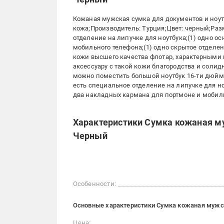
Кожаная мужская сумка для документов и ноут
кожа;Производитель: Турция;Цвет: черный;Размер
отделение на липучке для ноутбука;(1) одно о
мобильного телефона;(1) одно скрытое отделе
кожи высшего качества флотар, характерными 
аксессуару с такой кожи благородства и солид
можно поместить большой ноутбук 16-ти дюймо
есть специальное отделение на липучке для н
два накладных кармана для портмоне и мобиль
Характеристики Сумка кожаная му
Черный
Особенности:
Основные характеристики Сумка кожаная мужск
Цена: