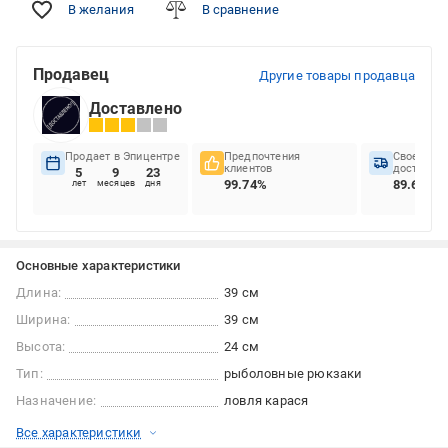
В желания
В сравнение
Продавец
Другие товары продавца
Доставлено
Продает в Эпицентре
Предпочтения
Своеврем
клиентов
доставок
5
9
23
99.74%
89.66%
лет
месяцев
дня
Основные характеристики
Длина:
39 см
Ширина:
39 см
Высота:
24 см
Тип:
рыболовные рюкзаки
Назначение:
ловля карася
Все характеристики