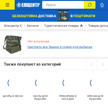
Эпицентр К
Каталог
Туристические товары ⛺
Товары для 
Нет в наличии
Смотреть все Ящики и сумки для рыбалки
Также покупают из категорий
ШНУРЫ И ЛЕСКИ
ЧЕХЛЫ ДЛЯ
ПРИКОРМКИ И
КРЮЧКИ ДЛЯ
РЫБАЛКИ
НАСАДКИ
РЫБАЛКИ